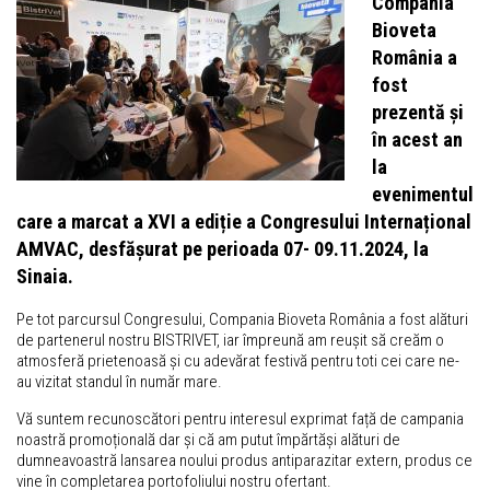
Compania
Bioveta
România a
fost
prezentă și
în acest an
la
evenimentul
care a marcat a XVI a ediție a Congresului Internațional
AMVAC, desfășurat pe perioada 07- 09.11.2024, la
Sinaia.
Pe tot parcursul Congresului, Compania Bioveta România a fost alături
de partenerul nostru BISTRIVET, iar împreună am reușit să creăm o
atmosferă prietenoasă și cu adevărat festivă pentru toti cei care ne-
au vizitat standul în număr mare.
Vă suntem recunoscători pentru interesul exprimat față de campania
noastră promoțională dar și că am putut împărtăși alături de
dumneavoastră lansarea noului produs antiparazitar extern, produs ce
vine în completarea portofoliului nostru ofertant.