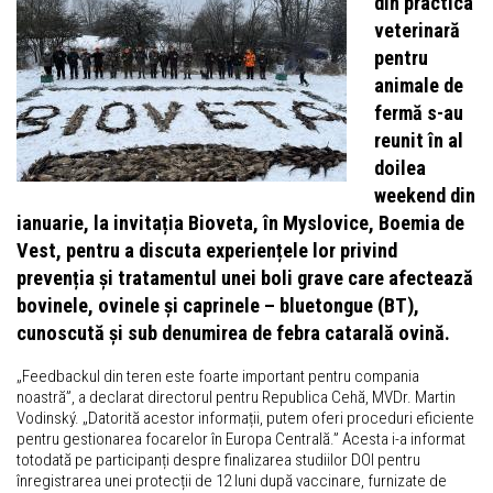
din practica
veterinară
pentru
animale de
fermă s-au
reunit în al
doilea
weekend din
ianuarie, la invitația Bioveta, în Myslovice, Boemia de
Vest, pentru a discuta experiențele lor privind
prevenția și tratamentul unei boli grave care afectează
bovinele, ovinele și caprinele – bluetongue (BT),
cunoscută și sub denumirea de febra catarală ovină.
„Feedbackul din teren este foarte important pentru compania
noastră”, a declarat directorul pentru Republica Cehă, MVDr. Martin
Vodinský. „Datorită acestor informații, putem oferi proceduri eficiente
pentru gestionarea focarelor în Europa Centrală.” Acesta i-a informat
totodată pe participanți despre finalizarea studiilor DOI pentru
înregistrarea unei protecții de 12 luni după vaccinare, furnizate de