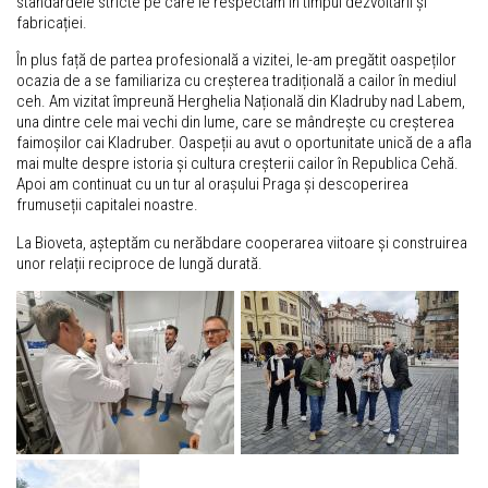
standardele stricte pe care le respectăm în timpul dezvoltării și
fabricației.
În plus față de partea profesională a vizitei, le-am pregătit oaspeților
ocazia de a se familiariza cu creșterea tradițională a cailor în mediul
ceh. Am vizitat împreună Herghelia Națională din Kladruby nad Labem,
una dintre cele mai vechi din lume, care se mândrește cu creșterea
faimoșilor cai Kladruber. Oaspeții au avut o oportunitate unică de a afla
mai multe despre istoria și cultura creșterii cailor în Republica Cehă.
Apoi am continuat cu un tur al orașului Praga și descoperirea
frumuseții capitalei noastre.
La Bioveta, așteptăm cu nerăbdare cooperarea viitoare și construirea
unor relații reciproce de lungă durată.