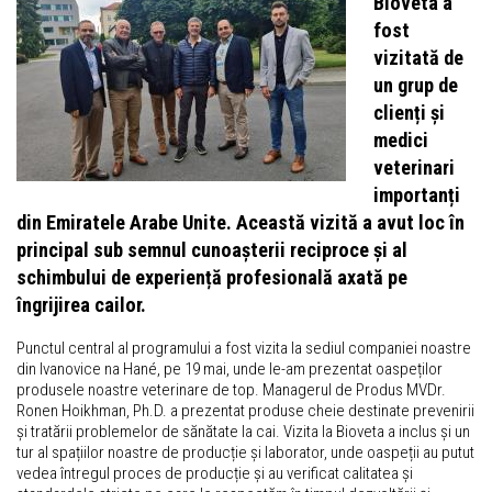
Bioveta a
fost
vizitată de
un grup de
clienți și
medici
veterinari
importanți
din Emiratele Arabe Unite. Această vizită a avut loc în
principal sub semnul cunoașterii reciproce și al
schimbului de experiență profesională axată pe
îngrijirea cailor.
Punctul central al programului a fost vizita la sediul companiei noastre
din Ivanovice na Hané, pe 19 mai, unde le-am prezentat oaspeților
produsele noastre veterinare de top. Managerul de Produs MVDr.
Ronen Hoikhman, Ph.D. a prezentat produse cheie destinate prevenirii
și tratării problemelor de sănătate la cai. Vizita la Bioveta a inclus și un
tur al spațiilor noastre de producție și laborator, unde oaspeții au putut
vedea întregul proces de producție și au verificat calitatea și