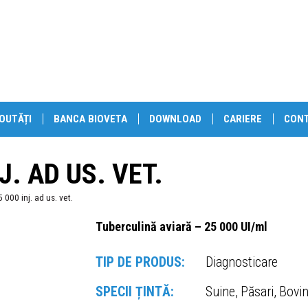
OUTĂȚI
BANCA BIOVETA
DOWNLOAD
CARIERE
CON
J. AD US. VET.
000 inj. ad us. vet.
Tuberculină aviară – 25 000 UI/ml
TIP DE PRODUS:
Diagnosticare
SPECII ȚINTĂ:
Suine, Păsari, Bovi