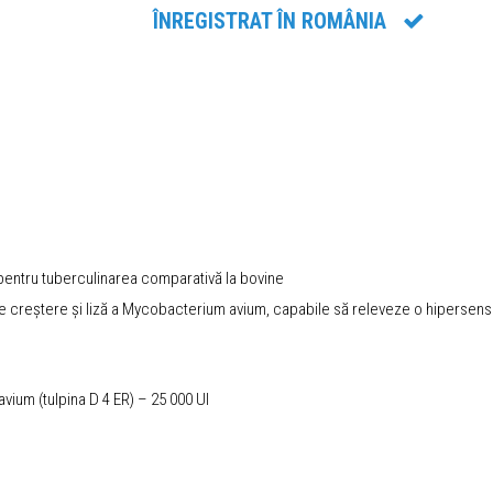
ÎNREGISTRAT ÎN ROMÂNIA
i pentru tuberculinarea comparativă la bovine
 de creștere și liză a Mycobacterium avium, capabile să releveze o hipersensib
ium (tulpina D 4 ER) – 25 000 UI