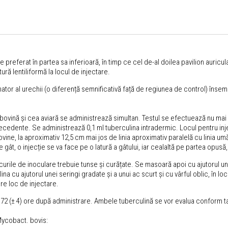
 preferat în partea sa inferioară, în timp ce cel de-al doilea pavilion auricula
ură lentiliformă la locul de injectare.
ator al urechii (o diferență semnificativă față de regiunea de control) însem
bovină și cea aviară se administrează simultan. Testul se efectuează nu mai r
 precedente. Se administrează 0,1 ml tuberculina intradermic. Locul pentru inj
ine, la aproximativ 12,5 cm mai jos de linia aproximativ paralelă cu linia umăru
e gât, o injecție se va face pe o latură a gâtului, iar cealaltă pe partea opusă,
Locurile de inoculare trebuie tunse și curățate. Se masoară apoi cu ajutorul un
na cu ajutorul unei seringi gradate și a unui ac scurt și cu vârful oblic, în lo
are loc de injectare.
a 72 (± 4) ore după administrare. Ambele tuberculină se vor evalua conform ta
 Mycobact. bovis: