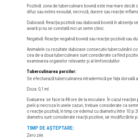
Pozitivă: zona de tuberculinare bovină este mai mare decât c
difuz sau extins exsudat, necroză, durere sau reacție inflamat
Dubioasă: Reacția pozitivă sau dubioasă bovină în absenţa sem
aviară și nu se constată nici un semn clinic.
Negativă: Reacţie negativă bovină sau reacţie pozitivă sau dub
Animalele cu rezultate dubioase consecutiv tuberculinării comp
cea de-a doua tuberculinare sunt considerate ca fiind pozitiv
examinarea organelor relevante și al limfonodulilor.
Tuberculinarea porcilor:
Se efectuează tuberculinarea intradermică pe fața dorsală a u
Doza: 0,1 ml.
Evaluarea: se face la 48 ore de la inoculare. În cazul reacți
pielii și necroza în unele cazuri, trebuie considerate ca sem
o reacție pozitivă, în timp ce edemul cu diametru între 10 și
diametru sunt considerate reacții pozitive, iar modificrările 
TIMP DE AȘTEPTARE:
Zero zile.