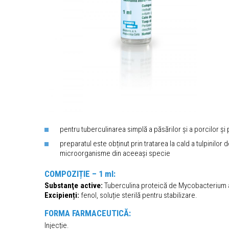
pentru tuberculinarea simplă a păsărilor și a porcilor ș
preparatul este obținut prin tratarea la cald a tulpinilor
microorganisme din aceeași specie
COMPOZIȚIE – 1 ml:
Substanţe active:
Tuberculina proteică de Mycobacterium av
Excipienți:
fenol, soluție sterilă pentru stabilizare.
FORMA FARMACEUTICĂ:
Injecție.