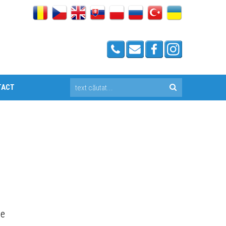
TACT
ne