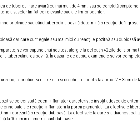
ea de tuberculinare aviară cu mai mult de 4 mm; sau se constată simptome cli
orie a vaselor limfatice relevante sau ale limfonodurilor.
nelor clinice sau când tuberculina bovină determină o reacţie de îngroşare a
ioasă dar care sunt egale sau mai mici cu reacţiile pozitivă sau dubioasă avi
arate, se vor supune unui nou test alergic la cel puțin 42 zile de la prima te
e la tuberculinarea bovină. În cazurile de dubiu, examenele se vor completa 
rechii, la jonctiunea dintre cap și ureche, respectiv la aprox. 2 – 3 cm de l
ei pozitive se constată edem inflamator caracteristic însoțit adesea de erite
ne principale ale reacției inflamatorii la porcii pigmentați. La efectivele 
 20 mm reprezintă o reacție dubioasă. La efectivele la care s-a diagnosticat 
până la 10 mm în diametru, sunt dubioase.