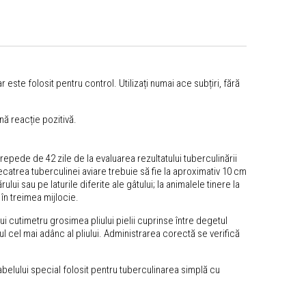
r este folosit pentru control. Utilizați numai ace subțiri, fără
nă reacție pozitivă.
epede de 42 zile de la evaluarea rezultatului tuberculinării
ecatrea tuberculinei aviare trebuie să fie la aproximativ 10 cm
lui sau pe laturile diferite ale gâtului; la animalele tinere la
 în treimea mijlocie.
ui cutimetru grosimea pliului pielii cuprinse între degetul
cul cel mai adânc al pliului. Administrarea corectă se verifică
belului special folosit pentru tuberculinarea simplă cu