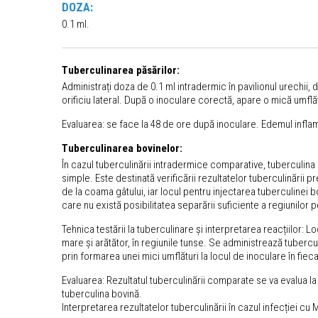
DOZA:
0.1 ml.
Tuberculinarea păsărilor:
Administrați doza de 0.1 ml intradermic în pavilionul urechii, de
orificiu lateral. După o inoculare corectă, apare o mică umflăt
Evaluarea: se face la 48 de ore după inoculare. Edemul inflam
Tuberculinarea bovinelor:
În cazul tuberculinării intradermice comparative, tuberculina 
simple. Este destinată verificării rezultatelor tuberculinării
de la coama gâtului, iar locul pentru injectarea tuberculinei bov
care nu există posibilitatea separării suficiente a regiunilor p
Tehnica testării la tuberculinare și interpretarea reacțiilor: 
mare și arătător, în regiunile tunse. Se administrează tuberculi
prin formarea unei mici umflături la locul de inoculare în fiec
Evaluarea: Rezultatul tuberculinării comparate se va evalua l
tuberculina bovină.
Interpretarea rezultatelor tuberculinării în cazul infecției cu