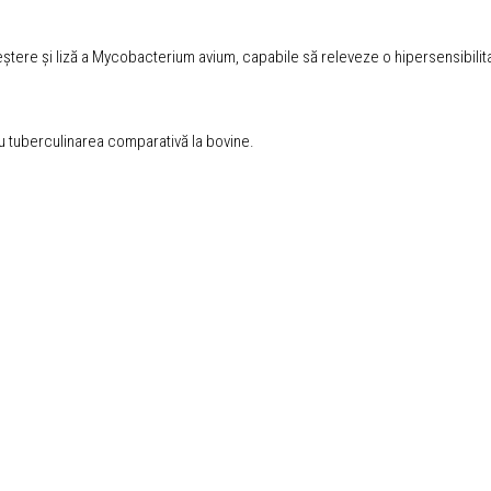
creștere și liză a Mycobacterium avium, capabile să releveze o hipersensibili
ru tuberculinarea comparativă la bovine.