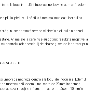
nice la locul inoculării tuberculinei bovine cum ar fi: edem
 pliului pielii cu 1 până la 4 mm mai mult ca tuberculina
ară și nu se constată semne clinice în niciunul din cazuri.
stare. Animalele la care nu s-au obținut rezultate negative la
cu controlul (diagnosticul) de abator și cel de laborator prin
a baza urechii.
m și uneori de necroza centrală la locul de inoculare. Edemul
libere de tuberculoză, edemul mai mare de 20 mm inseamnă
tuberculoza, reacțiile inflamatorii care depăsesc 10 mm în