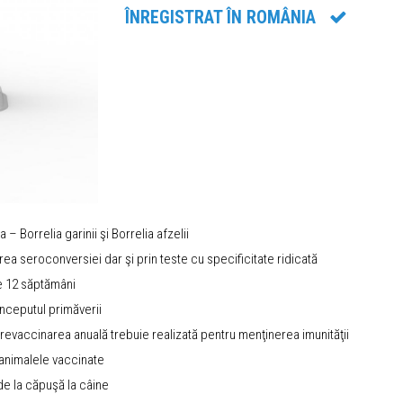
ÎNREGISTRAT ÎN ROMÂNIA
 – Borrelia garinii şi Borrelia afzelii
ea seroconversiei dar şi prin teste cu specificitate ridicată
e 12 săptămâni
 începutul primăverii
evaccinarea anuală trebuie realizată pentru menţinerea imunităţii
a animalele vaccinate
de la căpuşă la câine