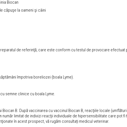
linia Biocan
e căpuşe la oameni şi câini
reparatul de referinţă, care este conform cu testul de provocare efectuat pe
 săptămâni împotriva boreliozei (boala Lyme).
ini cu semne clinice cu boala Lyme.
ului Biocan B. După vaccinarea cu vaccinul Biocan B, reacţiile locale (umflăt
număr limitat de indivizi reacţii individuale de hipersensibilitate care pot fi
nţionate în acest prospect, vă rugăm consultați medicul veterinar.