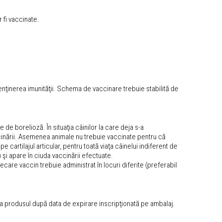
r fi vaccinate.
nţinerea imunităţii. Schema de vaccinare trebuie stabilită de
e de borelioză. În situaţia câinilor la care deja s-a
accinării. Asemenea animale nu trebuie vaccinate pentru că
cartilajul articular, pentru toată viaţa câinelui indiferent de
) şi apare în ciuda vaccinării efectuate.
care vaccin trebuie administrat în locuri diferite (preferabil
iza produsul după data de expirare inscripţionată pe ambalaj.