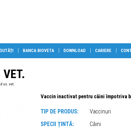
OUTĂȚI
BANCA BIOVETA
DOWNLOAD
CARIERE
CON
 VET.
d us. vet.
Vaccin inactivat pentru câini împotriva b
TIP DE PRODUS:
Vaccinuri
SPECII ȚINTĂ:
Câini