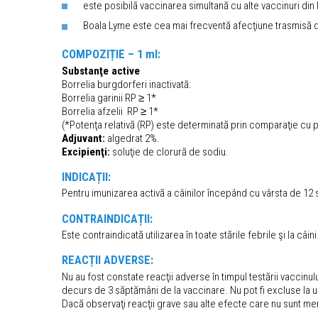
este posibilã vaccinarea simultană cu alte vaccinuri din 
Boala Lyme este cea mai frecventă afecţiune trasmisă d
COMPOZIȚIE – 1 ml:
Substanţe active
Borrelia burgdorferi inactivată:
Borrelia garinii RP ≥ 1*
Borrelia afzelii RP ≥ 1*
(*Potenţa relativă (RP) este determinată prin comparaţie cu p
Adjuvant:
algedrat 2%.
Excipienţi:
soluţie de clorură de sodiu.
INDICAȚII:
Pentru imunizarea activă a câinilor începând cu vârsta de 12
CONTRAINDICAȚII:
Este contraindicată utilizarea în toate stările febrile şi la câ
REACȚII ADVERSE:
Nu au fost constate reacţii adverse în timpul testării vaccin
decurs de 3 săptămâni de la vaccinare. Nu pot fi excluse la un 
Dacă observaţi reacţii grave sau alte efecte care nu sunt me