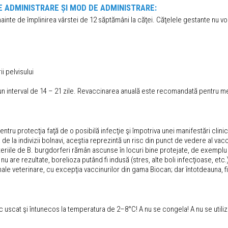
DE ADMINISTRARE ȘI MOD DE ADMINISTRARE:
 înainte de împlinirea vârstei de 12 săptămâni la căţei. Căţelele gestante nu vo
i pelvisului
n interval de 14 – 21 zile. Revaccinarea anuală este recomandată pentru me
entru protecţia faţă de o posibilă infecţie şi împotriva unei manifestări clinic
 de la indivizii bolnavi, aceştia reprezintă un risc din punct de vedere al v
eriile de B. burgdorferi rămân ascunse în locuri bine protejate, de exemplu pe 
u are rezultate, borelioza putând fi indusă (stres, alte boli infecţioase, etc.
le veterinare, cu excepţia vaccinurilor din gama Biocan; dar întotdeauna, fie
loc uscat şi întunecos la temperatura de 2–8°C! A nu se congela! A nu se util