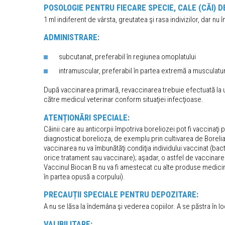
POSOLOGIE PENTRU FIECARE SPECIE, CALE (CĂI) 
1 ml indiferent de vârsta, greutatea şi rasa indivizilor, dar nu
ADMINISTRARE:
subcutanat, preferabil în regiunea omoplatului
intramuscular, preferabil în partea extremă a musculaturi
După vaccinarea primară, revaccinarea trebuie efectuată la u
către medicul veterinar conform situaţiei infecţioase.
ATENȚIONĂRI SPECIALE:
Câinii care au anticorpii împotriva boreliozei pot fi vaccinaţi p
diagnosticat borelioza, de exemplu prin cultivarea de Borelia
vaccinarea nu va îmbunătăţi condiţia individului vaccinat (bact
orice tratament sau vaccinare); aşadar, o astfel de vaccinare n
Vaccinul Biocan B nu va fi amestecat cu alte produse medicina
în partea opusă a corpului).
PRECAUȚII SPECIALE PENTRU DEPOZITARE:
A nu se lăsa la îndemâna şi vederea copiilor. A se păstra în 
VALIBILITARE: