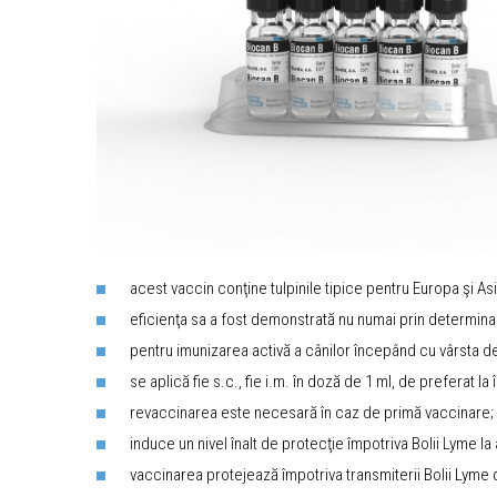
acest vaccin conţine tulpinile tipice pentru Europa şi Asia
eficienţa sa a fost demonstrată nu numai prin determinar
pentru imunizarea activă a cânilor începând cu vârsta d
se aplică fie s.c., fie i.m. în doză de 1 ml, de preferat la
revaccinarea este necesară în caz de primă vaccinare; r
induce un nivel înalt de protecţie împotriva Bolii Lyme l
vaccinarea protejează împotriva transmiterii Bolii Lyme 