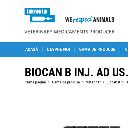
ACASĂ
DESPRE NOI
GAMA DE PRODUSE
N
BIOCAN B INJ. AD US.
Prima pagină
Gama de produse
Veterinar
Biocan B inj. a