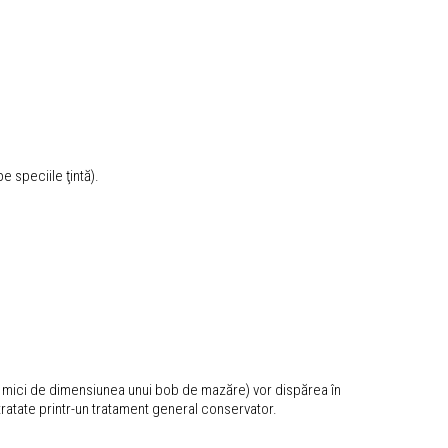
 speciile ţintă).
uri mici de dimensiunea unui bob de mazăre) vor dispărea în
 tratate printr-un tratament general conservator.