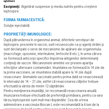
aglutinare
Excipienți:
Algeldrat suspensie și mediu nutritiv pentru creștere
leptospire.
FORMA FARMACEUTICĂ:
Soluţie injectabilă.
PROPRIETĂŢI IMUNOLOGICE:
După pătrunderea în organismul animal, diferitele serotipuri de
leptospire, prezente în vaccin, sunt recunoscute ca și agenţi străini și
sunt declanșate o serie de mecanisme de apărare ale organismului
(macrofage, opsonine, interleukine, limfocite B etc.), în urma cărora
se formează anticorpi specifici împotriva antigenilor determinanţi
conţinuţi de vaccin. Mecanismele amintite vor preveni apariţia
infecţiilor ulterioare contaminării. Imunitatea se formează în 14 zile de
la prima vaccinare, iar imunitatea stabilă apare la 14 zile după
revaccinare. Animalele vaccinate pentru prima dată se revaccinează
în intervalul de 14 – 21 zile, astfel că revaccinarea căţeilor trebuie
efectuată la vârsta de minim 12 săptămâni.
Pentru menţinerea imunităţii, se recomandă revaccinarea anuală.
Imunizarea trebuie efectuată de preferinţă primăvara, pentru ca vara
târziu leptospirele sunt mult mai răspândite. Cea de-a treia
administrare a vaccinului Biocan L este recomandată la 6 luni de la