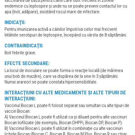
vaccinarea de bază pentru câinii care sunt frecvent în zonele
endemice cu leptospire și unde nu se poate preveni contactul lor cu
apa (înot, adăpare), existând riscul mare de infectare.
INDICAŢII:
Pentru imunizarea activă a câinilor împotriva celor mai frecvent
întâlnite serotipuri de leptospire, începând cu vârsta de 8 săptămâni.
CONTRAINDICAŢII:
Boli febrile grave.
EFECTE SECUNDARE:
La locul de inoculare se poate forma o reacţie locală (de mărimea
unui bob de mazăre), care va dispărea de la sine în 3 săptămâni.
Numai arareori se poate constata hipersensibilitate.
INTERACŢIUNI CU ALTE MEDICAMENTE ȘI ALTE TIPURI DE
INTERACŢIUNI:
Vaccinul Biocan L poate fi folosit separat sau simultan cu alte tipuri de
vaccin Biocan:
A) Vaccinul Biocan L poate fi utilizat ca și diluant pentru alte vaccinuri
Biocan liofilizate (de exemplu, Biocan DHPPi, Biocan DP, Biocan P).
B) Vaccinul Biocan L poate fi utilizat în combinaţie cu alte vaccinuri
lichide Biocan (Biocan C, Biocan B, Biocan M Plus, Biocan R sau chiar