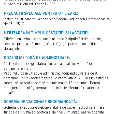
cu vaccinul liofilizat Biocan DHPPi).
PRECAUŢII SPECIALE PENTRU UTILIZARE:
Înainte de utilizare se va agita bine flaconul, aducându-l la temperatura
de 15 – 25 °C.
UTILIZAREA ÎN TIMPUL GESTAŢIEI ȘI LACTAŢIEI:
Căţelele nu trebuie vaccinate în ultimele 2 săptămâni de gestaţie,
pentru a proteja atât mama, cât și căţeii, împotriva manipulării
deranjante.
DOZE ȘI METODĂ DE ADMINISTRARE:
1 ml indiferent de greutatea sau rasa animalului. Metodă de
administrare – s.c.
Vaccinul Biocan L trebuie administrat începând cu vârsta de 8
săptămâni, iar revaccinarea trebuie efectuată în 14 – 28 zile, astfel ca
rapelul să se realizeze la vârsta minima de 12 săptămâni. Pentru
menţinerea imunităţii permanente, trebuie efectuată revaccinarea
anuală.
SCHEMA DE VACCINARE RECOMANDATĂ:
Schema de vaccinare trebuie stabilită de către medicul veterinar în
funcție de situaţia epizootică și de nivelul imunităţii pasive obţinute