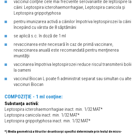
vaccinul conţine cele mai frecvente serovariante de leptospire la
câini: Leptospira icterohaemorrhagiae, Leptospira canicola și
Leptospira grippotyphosa
pentru imunizarea activă a câinilor împotriva leptospirozei la câini
începând cu vârsta de 8 săptămâni
se aplică s.c. în doză de 1 ml
revaccinarea este necesară în caz de primă vaccinare,
revaccinarea anuală este recomandată pentru menţinerea
imunităţii
vaccinarea împotriva leptospirozei reduce riscul transmiterii bolii
la oameni
vaccinul Biocan L poate fi administrat separat sau simultan cu alte
vaccinuri Biocan
COMPOZIŢIE - 1 ml conţine:
Substanţa activă:
Leptospira icterohaemorrhagiae inact. min. 1/32 MAT*
Leptospira canicola inact. min. 1/32 MAT*
Leptospira grippotyphosa inact. min. 1/32 MAT*
*) Media geometrică a titrurilor de anticorpi specifici determinate prin testul de micro-