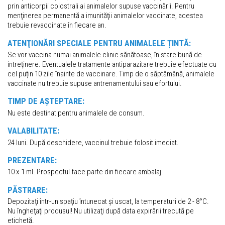
prin anticorpii colostrali ai animalelor supuse vaccinării. Pentru
menţinerea permanentă a imunităţii animalelor vaccinate, acestea
trebuie revaccinate în fiecare an.
ATENŢIONĂRI SPECIALE PENTRU ANIMALELE ȚINTĂ:
Se vor vaccina numai animalele clinic sănătoase, în stare bună de
intreţinere. Eventualele tratamente antiparazitare trebuie efectuate cu
cel puțin 10 zile înainte de vaccinare. Timp de o săptămână, animalele
vaccinate nu trebuie supuse antrenamentului sau efortului.
TIMP DE AȘTEPTARE:
Nu este destinat pentru animalele de consum.
VALABILITATE:
24 luni. După deschidere, vaccinul trebuie folosit imediat.
PREZENTARE:
10 x 1 ml. Prospectul face parte din fiecare ambalaj.
PĂSTRARE:
Depozitaţi într-un spaţiu întunecat și uscat, la temperaturi de 2 - 8°C.
Nu îngheţaţi produsul! Nu utilizaţi după data expirării trecută pe
etichetă.