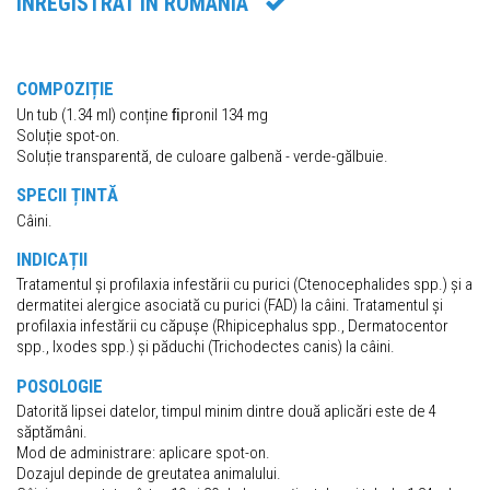
ÎNREGISTRAT ÎN ROMÂNIA
COMPOZIȚIE
Un tub (1.34 ml) conține ﬁpronil 134 mg
Soluție spot-on.
Soluție transparentă, de culoare galbenă - verde-gălbuie.
SPECII ȚINTĂ
Câini.
INDICAȚII
Tratamentul și profilaxia infestării cu purici (Ctenocephalides spp.) și a
dermatitei alergice asociată cu purici (FAD) la câini. Tratamentul și
profilaxia infestării cu căpușe (Rhipicephalus spp., Dermatocentor
spp., Ixodes spp.) și păduchi (Trichodectes canis) la câini.
POSOLOGIE
Datorită lipsei datelor, timpul minim dintre două aplicări este de 4
săptămâni.
Mod de administrare: aplicare spot-on.
Dozajul depinde de greutatea animalului.