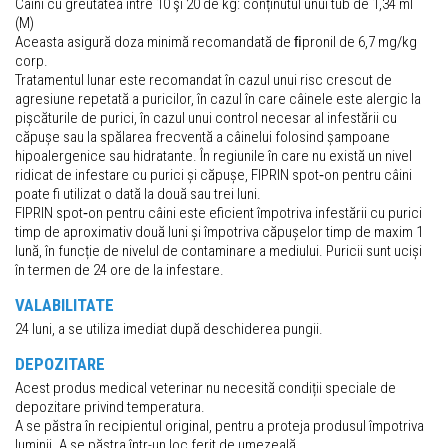
Câini cu greutatea între 10 şi 20 de kg: conținutul unui tub de 1,34 ml
(M)
Aceasta asigură doza minimă recomandată de ﬁpronil de 6,7 mg/kg
corp.
Tratamentul lunar este recomandat în cazul unui risc crescut de
agresiune repetată a puricilor, în cazul în care câinele este alergic la
pișcăturile de purici, în cazul unui control necesar al infestării cu
căpușe sau la spălarea frecventă a câinelui folosind șampoane
hipoalergenice sau hidratante. În regiunile în care nu există un nivel
ridicat de infestare cu purici și căpușe, FIPRIN spot‐on pentru câini
poate fi utilizat o dată la două sau trei luni.
FIPRIN spot‐on pentru câini este eficient împotriva infestării cu purici
timp de aproximativ două luni și împotriva căpușelor timp de maxim 1
lună, în funcție de nivelul de contaminare a mediului. Puricii sunt uciși
în termen de 24 ore de la infestare.
VALABILITATE
24 luni, a se utiliza imediat după deschiderea pungii.
DEPOZITARE
Acest produs medical veterinar nu necesită condiții speciale de
depozitare privind temperatura.
A se păstra în recipientul original, pentru a proteja produsul împotriva
luminii. A se păstra într-un loc ferit de umezeală.