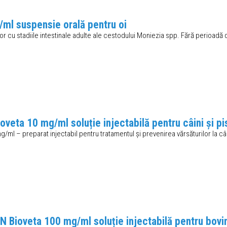
l suspensie orală pentru oi
ilor cu stadiile intestinale adulte ale cestodului Moniezia spp. Fără perioadă d
eta 10 mg/ml soluție injectabilă pentru câini și pis
/ml – preparat injectabil pentru tratamentul și prevenirea vărsăturilor la câin
ioveta 100 mg/ml soluție injectabilă pentru bovine