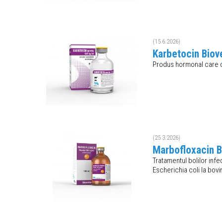
(15.6.2026)
Karbetocin Biove
Produs hormonal care 
(25.3.2026)
Marbofloxacin B
Tratamentul bolilor inf
Escherichia coli la bov