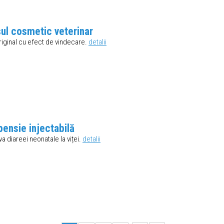
l cosmetic veterinar
iginal cu efect de vindecare.
detalii
ensie injectabilă
va diareei neonatale la viței.
detalii