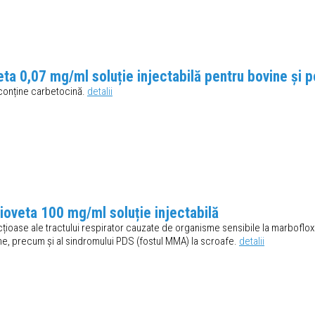
ta 0,07 mg/ml soluție injectabilă pentru bovine și p
conține carbetocină.
detalii
ioveta 100 mg/ml soluție injectabilă
ecțioase ale tractului respirator cauzate de organisme sensibile la marboflo
ine, precum și al sindromului PDS (fostul MMA) la scroafe.
detalii