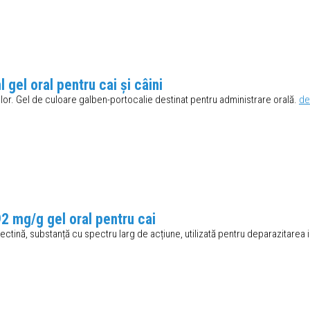
el oral pentru cai și câini
or. Gel de culoare galben-portocalie destinat pentru administrare orală.
det
 mg/g gel oral pentru cai
ctină, substanță cu spectru larg de acțiune, utilizată pentru deparazitarea i