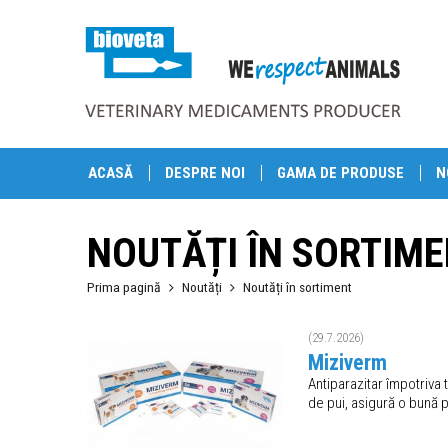
ACASĂ
DESPRE NOI
GAMA DE PRODUSE
N
NOUTĂȚI ÎN SORTIM
Prima pagină
Noutăți
Noutăți în sortiment
(29.7.2026)
Miziverm
Antiparazitar împotriva 
de pui, asigură o bună p