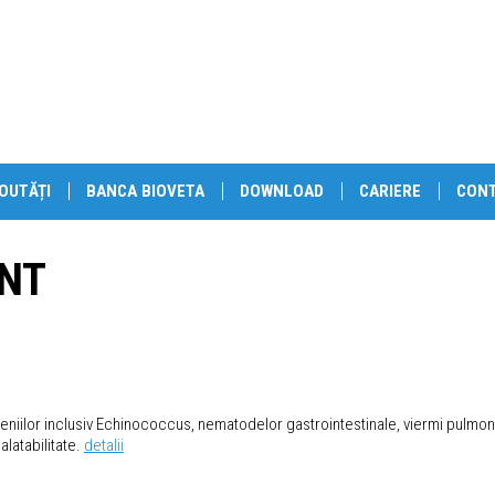
OUTĂȚI
BANCA BIOVETA
DOWNLOAD
CARIERE
CON
ENT
teniilor inclusiv Echinococcus, nematodelor gastrointestinale, viermi pulmonari
alatabilitate.
detalii