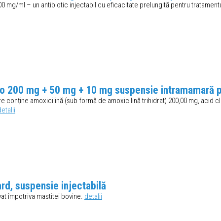
0 mg/ml – un antibiotic injectabil cu eficacitate prelungită pentru tratamentul
 200 mg + 50 mg + 10 mg suspensie intramamară p
e conține amoxicilină (sub formă de amoxicilină trihidrat) 200,00 mg, acid cl
detalii
rd, suspensie injectabilă
vat împotriva mastitei bovine.
detalii