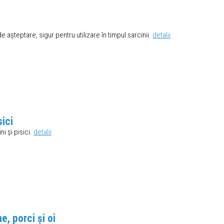
e așteptare, sigur pentru utilizare în timpul sarcinii.
detalii
ici
i și pisici.
detalii
, porci și oi