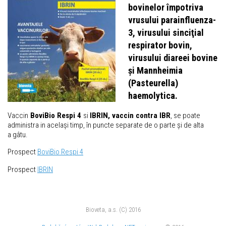
bovinelor împotriva
vrusului parainfluenza-
3, virusului sinciţial
respirator bovin,
virusului diareei bovine
și Mannheimia
(Pasteurella)
haemolytica.
Vaccin
BoviBio Respi 4
si
IBRIN, vaccin contra IBR
, se poate
administra in același timp, în puncte separate de o parte și de alta
a gâtu.
Prospect
BoviBio Respi 4
Prospect
IBRIN
Bioveta, a.s. (C) 2016