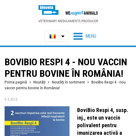
BOVIBIO RESPI 4 - NOU VACCIN
PENTRU BOVINE ÎN ROMÂNIA!
Prima pagină
Noutăți
Noutăți în sortiment
BoviBio Respi 4 - nou
vaccin pentru bovine în România!
9.3.2015
BoviBio Respi 4, susp.
inj., este un vaccin
polivalent pentru
imunizarea activă a