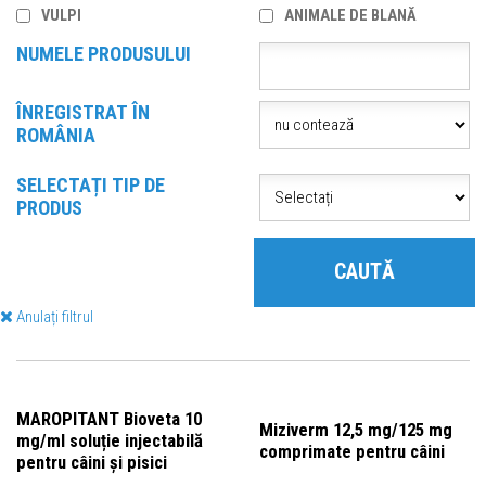
VULPI
ANIMALE DE BLANĂ
NUMELE PRODUSULUI
ÎNREGISTRAT ÎN
ROMÂNIA
SELECTAȚI TIP DE
PRODUS
CAUTĂ
Anulați filtrul
MAROPITANT Bioveta 10
Miziverm 12,5 mg/125 mg
mg/ml soluție injectabilă
comprimate pentru câini
pentru câini și pisici