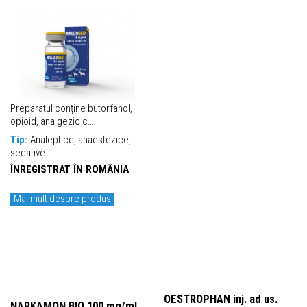
Preparatul conține butorfanol,
opioid, analgezic c…
Tip:
Analeptice, anaestezice,
sedative
ÎNREGISTRAT ÎN ROMÂNIA
Mai mult despre produs
OESTROPHAN inj. ad us.
NARKAMON BIO 100 mg/ml