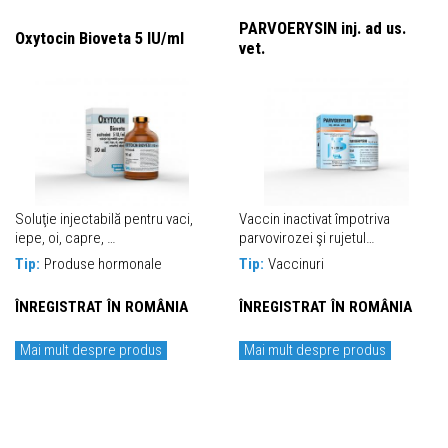
PARVOERYSIN inj. ad us.
Oxytocin Bioveta 5 IU/ml
vet.
Soluţie injectabilă pentru vaci,
Vaccin inactivat împotriva
iepe, oi, capre, …
parvovirozei şi rujetul…
Tip:
Produse hormonale
Tip:
Vaccinuri
ÎNREGISTRAT ÎN ROMÂNIA
ÎNREGISTRAT ÎN ROMÂNIA
Mai mult despre produs
Mai mult despre produs