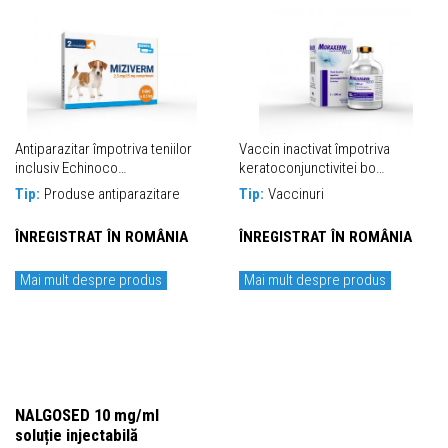
Antiparazitar împotriva teniilor
Vaccin inactivat împotriva
inclusiv Echinoco…
keratoconjunctivitei bo…
Tip:
Produse antiparazitare
Tip:
Vaccinuri
ÎNREGISTRAT ÎN ROMÂNIA
ÎNREGISTRAT ÎN ROMÂNIA
Mai mult despre produs
Mai mult despre produs
NALGOSED 10 mg/ml
soluție injectabilă