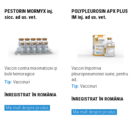
PESTORIN MORMYX inj.
POLYPLEUROSIN APX PLUS
sicc. ad us. vet.
IM inj. ad us. vet.
Vaccin contra mixomatozei și
Vaccin împotriva
bolii hemoragice
pleuropneumoniei suine, pentru
ad…
Tip:
Vaccinuri
Tip:
Vaccinuri
ÎNREGISTRAT ÎN ROMÂNIA
ÎNREGISTRAT ÎN ROMÂNIA
Mai mult despre produs
Mai mult despre produs