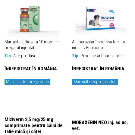
Maropitant Bioveta 10 mg/ml –
Antiparazitar împotriva teniilor
preparat injectabil …
inclusiv Echinoco…
Tip:
Alte produse
Tip:
Produse antiparazitare
ÎNREGISTRAT ÎN ROMÂNIA
ÎNREGISTRAT ÎN ROMÂNIA
Mai mult despre produs
Mai mult despre produs
Miziverm 2,5 mg/25 mg
MORAXEBIN NEO inj. ad us.
comprimate pentru câini de
vet.
talie mică și căței