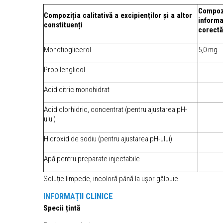
Compozi
Compoziția calitativă a excipienților și a altor
informa
constituenți
corectă
Monotioglicerol
5,0 mg
Propilenglicol
Acid citric monohidrat
Acid clorhidric, concentrat (pentru ajustarea pH-
ului)
Hidroxid de sodiu (pentru ajustarea pH-ului)
Apă pentru preparate injectabile
Soluție limpede, incoloră până la ușor gălbuie.
INFORMAȚII CLINICE
Specii țintă