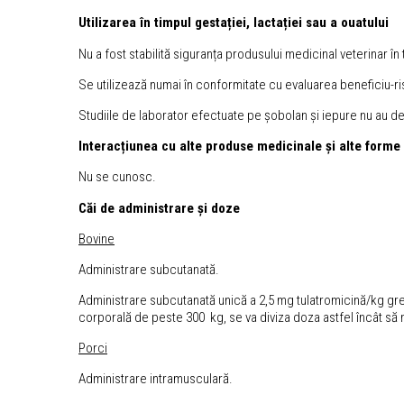
Utilizarea în timpul gestației, lactației sau a ouatului
Nu a fost stabilită siguranța produsului medicinal veterinar în t
Se utilizează numai în conformitate cu evaluarea beneficiu-r
Studiile de laborator efectuate pe șobolan și iepure nu au 
Intera
cțiunea cu alte produse medicinale și alte forme
Nu se cunosc.
C
ăi de administrare și doze
Bovine
Administrare subcutanată.
Administrare subcutanată unică a 2,5 mg tulatromicină/kg gre
corporală de peste 300 kg, se va diviza doza astfel încât să n
Porci
Administrare intramusculară.