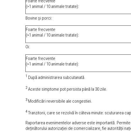
Foarte frecvente
(>1 animal / 10 animale tratate):
Bovine și porci:
Foarte frecvente
(>1 animal / 10 animale tratate):
Oi:
Foarte frecvente
(>1 animal / 10 animale tratate):
1
După administrarea subcutanată.
2
Aceste simptome pot persista până la 30 zile.
3
Modificări reversibile ale congestiei.
4
Tranzitorii, care se rezolvă în câteva minute: scuturarea cap
Raportarea evenimentelor adverse este importantă. Permite mon
deținătorului autorizației de comercializare, fie autorității