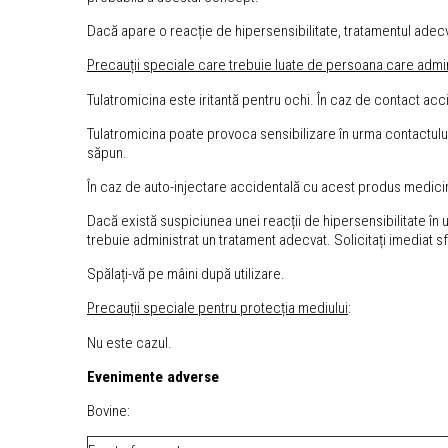
Dacă apare o reacție de hipersensibilitate, tratamentul adecv
Precauții speciale care trebuie luate de persoana care admin
Tulatromicina este iritantă pentru ochi. În caz de contact accid
Tulatromicina poate provoca sensibilizare în urma contactului 
săpun.
În caz de auto-injectare accidentală cu acest produs medicinal
Dacă există suspiciunea unei reacții de hipersensibilitate în 
trebuie administrat un tratament adecvat. Solicitați imediat s
Spălați-vă pe mâini după utilizare.
Precauții speciale pentru protecția mediului
:
Nu este cazul.
Evenimente adverse
Bovine: