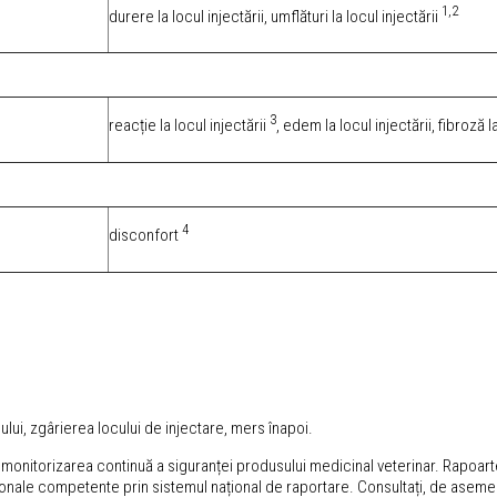
1,2
durere la locul injectării, umflături la locul injectării
3
reacție la locul injectării
, edem la locul injectării, fibroză l
4
disconfort
ului, zgârierea locului de injectare, mers înapoi.
itorizarea continuă a siguranței produsului medicinal veterinar. Rapoartele 
 naționale competente prin sistemul național de raportare. Consultați, de ase