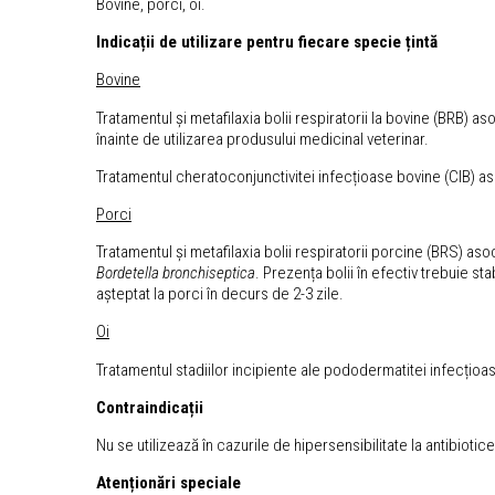
Bovine, porci, oi.
Indicații de utilizare pentru fiecare specie țintă
Bovine
Tratamentul și metafilaxia bolii respiratorii la bovine (BRB) as
înainte de utilizarea produsului medicinal veterinar.
Tratamentul cheratoconjunctivitei infecțioase bovine (CIB) a
Porci
Tratamentul și metafilaxia bolii respiratorii porcine (BRS) as
Bordetella bronchiseptica
. Prezența bolii în efectiv trebuie st
așteptat la porci în decurs de 2-3 zile.
Oi
Tratamentul stadiilor incipiente ale pododermatitei infecțioa
Contraindica
ții
Nu se utilizează în cazurile de hipersensibilitate la antibiotic
Atenționări speciale