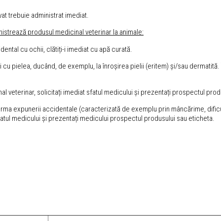
at trebuie administrat imediat.
istrează produsul medicinal veterinar la animale:
ental cu ochii, clătiți-i imediat cu apă curată.
cu pielea, ducând, de exemplu, la înroșirea pielii (eritem) și/sau dermatită. 
 veterinar, solicitați imediat sfatul medicului și prezentați prospectul prod
urma expunerii accidentale (caracterizată de exemplu prin mâncărime, dificultă
fatul medicului și prezentați medicului prospectul produsului sau eticheta.