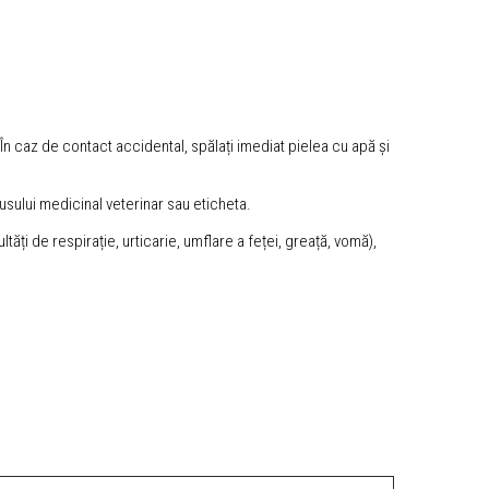
În caz de contact accidental, spălați imediat pielea cu apă și
usului medicinal veterinar sau eticheta.
ți de respirație, urticarie, umflare a feței, greață, vomă),