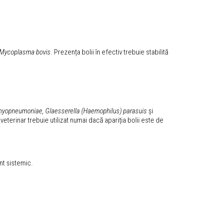
Mycoplasma bovis
. Prezența bolii în efectiv trebuie stabilită
 hyopneumoniae, Glaesserella (Haemophilus) parasuis
și
 veterinar trebuie utilizat numai dacă apariția bolii este de
nt sistemic.