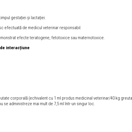
impul gestației și lactației.
isc efectuată de medicul veterinar responsabil.
demonstrat efecte teratogene, fetotoxice sau maternotoxice.
 de interacțiune
utate corporală (echivalent cu 1 ml produs medicinal veterinar/40 kg greuta
u se administreze mai mult de 7,5 ml într-un singur loc.