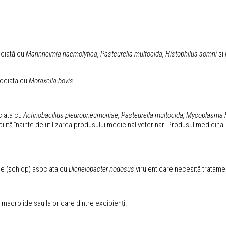
ociată cu
Mannheimia haemolytica, Pasteurella multocida, Histophilus somni
și
sociata cu
Moraxella bovis
.
ociata cu
Actinobacillus pleuropneumoniae, Pasteurella multocida, Mycoplasma
abilită înainte de utilizarea produsului medicinal veterinar. Produsul medicinal
se (șchiop) asociata cu
Dichelobacter nodosus
virulent care necesită tratame
e macrolide sau la oricare dintre excipienți.