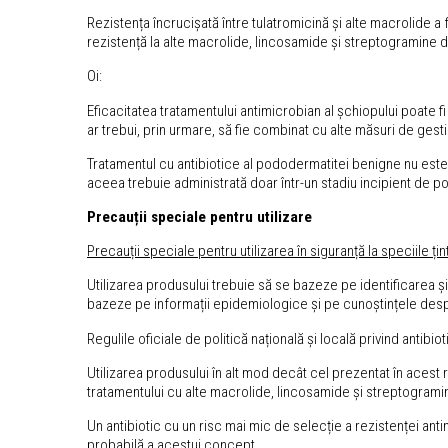
Rezistența încrucișată între tulatromicină și alte macrolide a
rezistență la alte macrolide, lincosamide și streptogramine d
Oi:
Eficacitatea tratamentului antimicrobian al șchiopului poate
ar trebui, prin urmare, să fie combinat cu alte măsuri de ges
Tratamentul cu antibiotice al pododermatitei benigne nu este
aceea trebuie administrată doar într-un stadiu incipient de 
Precauții speciale pentru utilizare
Precauții speciale pentru utilizarea în siguranță la speciile țin
Utilizarea produsului trebuie să se bazeze pe identificarea și t
bazeze pe informații epidemiologice și pe cunoștințele despre
Regulile oficiale de politică națională și locală privind antibi
Utilizarea produsului în alt mod decât cel prezentat în acest 
tratamentului cu alte macrolide, lincosamide și streptogramin
Un antibiotic cu un risc mai mic de selecție a rezistenței ant
probabilă a acestui concept.