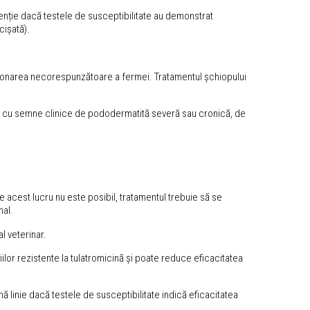
atenție dacă testele de susceptibilitate au demonstrat
cișată).
stionarea necorespunzătoare a fermei. Tratamentul șchiopului
ile cu semne clinice de pododermatită severă sau cronică, de
are acest lucru nu este posibil, tratamentul trebuie să se
nal.
l veterinar.
ilor rezistente la tulatromicină și poate reduce eficacitatea
ă linie dacă testele de susceptibilitate indică eficacitatea