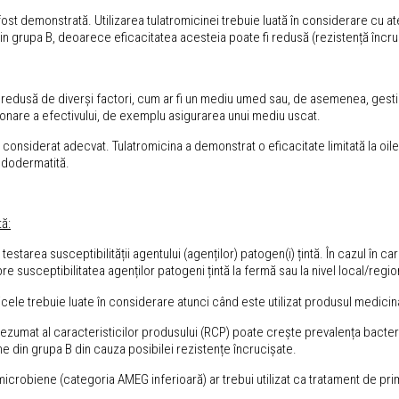
 fost demonstrată. Utilizarea tulatromicinei trebuie luată în considerare cu 
in grupa B, deoarece eficacitatea acesteia poate fi redusă (rezistență încru
 fi redusă de diverși factori, cum ar fi un mediu umed sau, de asemenea, ge
tionare a efectivului, de exemplu asigurarea unui mediu uscat.
 considerat adecvat. Tulatromicina a demonstrat o eficacitate limitată la o
pododermatită.
tă:
estarea susceptibilității agentului (agenților) patogen(i) țintă. În cazul în c
 susceptibilitatea agenților patogeni țintă la fermă sau la nivel local/regio
oticele trebuie luate în considerare atunci când este utilizat produsul medicina
rezumat al caracteristicilor produsului (RCP) poate crește prevalența bacteri
e din grupa B din cauza posibilei rezistențe încrucișate.
imicrobiene (categoria AMEG inferioară) ar trebui utilizat ca tratament de prim