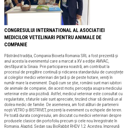
CONGRESULUI INTERNATIONAL AL ASOCIATIEI
MEDICILOR VETELINARI PENTRU ANIMALE DE
COMPANIE
Păstrând tradiția, Compania Bioveta Romania SRL a fost prezentă și
anul acesta la evenimentul care a marcat a XV a ediție AMVAC,
desfășurat la Sinaia. Prin participarea noastră, am contribuit la
procesul de pregătire continuă și ridicarea standardului de cunoștințe
al colegilor medici veterinari din țară și de peste hotare, veniți în
număr mare la eveniment. După cum se știe, românii sunt mari iubitori
de animale de companie, din acest motiv, percepţia asupra medicului
veterinar este una pozitivă. Astfel, medicul veterinar este consultat cu
regularitate, sfaturile sale sunt apreciate, tinzând chiar să devină un al
doilea medic de familie. De asemenea, am fost alături de partenerii
noști VETRO și BISTRIVET, prezenți la eveniment cu echipele din teren.
Pe toată durata congresului, am discutat cu medicii veterinari despre
produsele clasice din portofoliu precum și cele nou înregistrate în
Romania, Alaptid, Sedan sau BioRabbit RHDV 1,2. Acestea, împreună