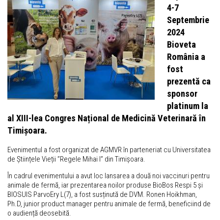
4-7
Septembrie
2024
Bioveta
România a
fost
prezentă ca
sponsor
platinum la
al XIII-lea Congres Național de Medicină Veterinară în
Timișoara.
Evenimentul a fost organizat de AGMVR în parteneriat cu Universitatea
de Științele Vieții ”Regele Mihai I” din Timișoara.
În cadrul evenimentului a avut loc lansarea a două noi vaccinuri pentru
animale de fermă, iar prezentarea noilor produse BioBos Respi 5 și
BIOSUIS ParvoEry L(7), a fost susținută de DVM. Ronen Hoikhman,
Ph.D, junior product manager pentru animale de fermă, beneficiind de
o audiență deosebită.