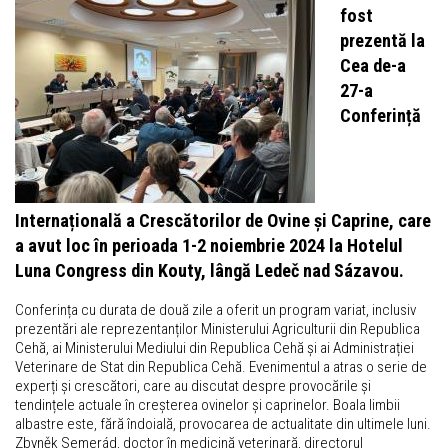
fost
prezentă la
Cea de-a
27-a
Conferință
Internațională a Crescătorilor de Ovine și Caprine, care
a avut loc în perioada 1-2 noiembrie 2024 la Hotelul
Luna Congress din Kouty, lângă Ledeč nad Sázavou.
Conferința cu durata de două zile a oferit un program variat, inclusiv
prezentări ale reprezentanților Ministerului Agriculturii din Republica
Cehă, ai Ministerului Mediului din Republica Cehă și ai Administrației
Veterinare de Stat din Republica Cehă. Evenimentul a atras o serie de
experți și crescători, care au discutat despre provocările și
tendințele actuale în creșterea ovinelor și caprinelor. Boala limbii
albastre este, fără îndoială, provocarea de actualitate din ultimele luni.
Zbyněk Semerád, doctor în medicină veterinară, directorul