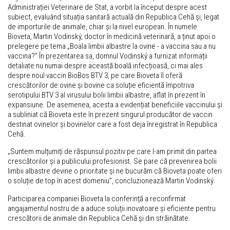
Administrației Veterinare de Stat, a vorbit la început despre acest
subiect, evaluând situația sanitară actuală din Republica Cehă și, legat
de importurile de animale, chiar și la nivel european. În numele
Bioveta, Martin Vodinský, doctor în medicină veterinară, a ținut apoi o
prelegere pe tema „Boala limbii albastre la ovine - a vaccina sau a nu
vaccina?” În prezentarea sa, domnul Vodinský a furnizat informații
detaliate nu numai despre această boală infecțioasă, ci mai ales
despre noul vaccin BioBos BTV 3, pe care Bioveta îl oferă
crescătorilor de ovine și bovine ca soluție eficientă împotriva
serotipului BTV 3 al virusului bolii limbii albastre, aflat în prezent în
expansiune. De asemenea, acesta a evidențiat beneficiile vaccinului și
a subliniat că Bioveta este în prezent singurul producător de vaccin
destinat ovinelor și bovinelor care a fost deja înregistrat în Republica
Cehă.
„Suntem mulțumiți de răspunsul pozitiv pe care l-am primit din partea
crescătorilor și a publicului profesionist. Se pare că prevenirea bolii
limbii albastre devine o prioritate și ne bucurăm că Bioveta poate oferi
o soluție de top în acest domeniu”, concluzionează Martin Vodinský.
Participarea companiei Bioveta la conferință a reconfirmat
angajamentul nostru de a aduce soluții inovatoare și eficiente pentru
crescătorii de animale din Republica Cehă și din străinătate.