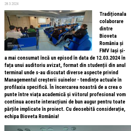
28.3.2024
Tradiționala
colaborare
dintre
Bioveta
România și
FMV Iași și-
a mai consumat încă un episod în data de 12.03.2024 în
fața unui auditoriu avizat, format din studenții din anul
terminal unde s-au discutat diverse aspecte privind
Managementul creșterii suinelor - tendințe actuale în
profilaxia specifică. În încercarea noastră de a crea o
punte între viața academică și viitorul profesional vom
continua aceste interacțiuni de bun augur pentru toate
părțile implicate în proiect. Cu deosebită considerație,
echipa Bioveta România!