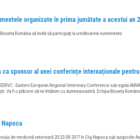
nimentele organizate în prima jumătate a acestui an 
 Bioveta România vă invită să participați la următoarele evenimente:
ca sponsor al unei conferințe internaționale pentru
l EERVC - Eastern European Regional Veterinary Conference sub egida AMVAC
ti. Va fi o plăcere să ne întâlnim cu dumneavoastră. Echipa Bioveta Români
j Napoca
esului de medicină veterinară 20-23.09.2017 în Cluj-Napoca sub auspiciile Aso