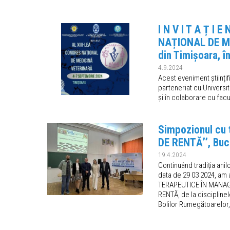
I N V I T A Ț I 
NAȚIONAL DE MED
din Timișoara, 
4.9.2024
Acest eveniment științi
parteneriat cu Universit
și în colaborare cu facu
Simpozionul cu
DE RENTĂ’’, Buc
19.4.2024
Continuând tradiția anil
data de 29 03 2024, am 
TERAPEUTICE ÎN MANAGEM
RENTĂ, de la disciplin
Bolilor Rumegătoarelor,