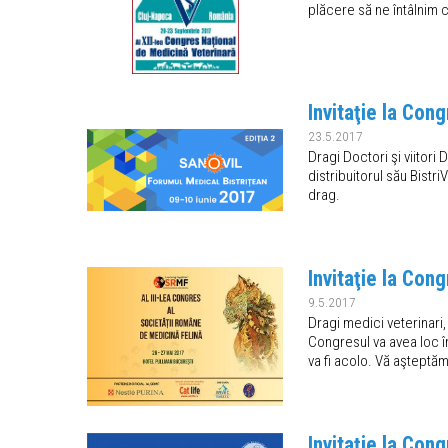
plăcere să ne întâlnim
Invitaţie la Con
23.5.2017
Dragi Doctori şi viitori 
distribuitorul său Bist
drag.
Invitaţie la Con
9.5.2017
Dragi medici veterinari
Congresul va avea loc în
va fi acolo. Vă aşteptăm
Invitaţie la Con