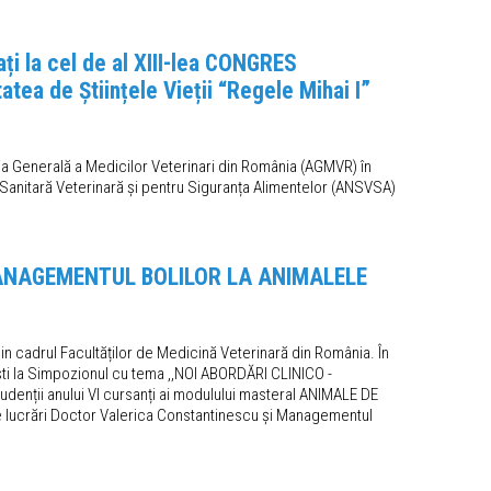
ați la cel de al XIII-lea CONGRES
a de Științele Vieții “Regele Mihai I”
ția Generală a Medicilor Veterinari din România (AGMVR) în
lă Sanitară Veterinară și pentru Siguranța Alimentelor (ANSVSA)
 MANAGEMENTUL BOLILOR LA ANIMALELE
 din cadrul Facultăților de Medicină Veterinară din România. În
ești la Simpozionul cu tema ,,NOI ABORDĂRI CLINICO -
nții anului VI cursanți ai modulului masteral ANIMALE DE
e lucrări Doctor Valerica Constantinescu și Managementul