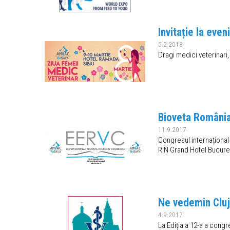
Invitație la eve
5.2.2018
Dragi medici veterinari,
Bioveta România 
11.9.2017
Congresul internaționa
RIN Grand Hotel Bucureș
Ne vedemin Clu
4.9.2017
La Ediția a 12-a a congr