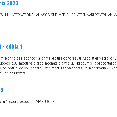
ia 2023
RESULUI INTERNATIONAL AL ASOCIATIEI MEDICILOR VETELINARI PENTRU ANI
- ediția 1
ntre principalii sponsori al primei editii a congresului Asociației Medicilor 
iobos RCC împotriva diareei neonatale a vițelului, precum si la prezentarea D
ă și noi opțiuni de soluționare. Evenimentul se va desfasura în perioada 25-27 
m. Echipa Bioveta.
18
stru în cadrul expoziției VIV EUROPE