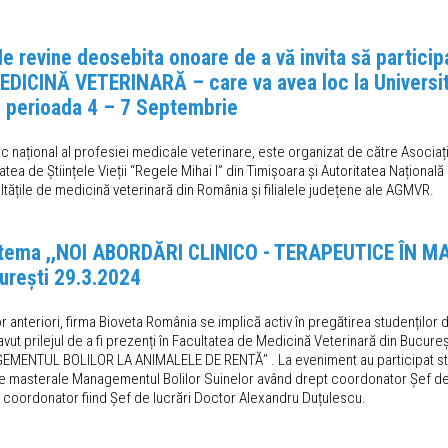
E Ne revine deosebita onoare de a vă invita să particip
ICINĂ VETERINARĂ – care va avea loc la Universitate
în perioada 4 – 7 Septembrie
fic național al profesiei medicale veterinare, este organizat de către Asocia
atea de Științele Vieții “Regele Mihai I” din Timișoara și Autoritatea Naționa
ltățile de medicină veterinară din România și filialele județene ale AGMVR.
 tema ,,NOI ABORDĂRI CLINICO - TERAPEUTICE ÎN
urești 29.3.2024
or anteriori, firma Bioveta România se implică activ în pregătirea studenților
avut prilejul de a fi prezenți în Facultatea de Medicină Veterinară din Bucur
ENTUL BOLILOR LA ANIMALELE DE RENTĂ’’ . La eveniment au participat stude
ele masterale Managementul Bolilor Suinelor având drept coordonator Șef d
 coordonator fiind Șef de lucrări Doctor Alexandru Duțulescu.