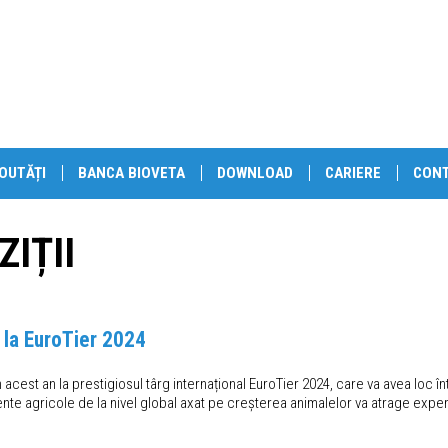
OUTĂȚI
BANCA BIOVETA
DOWNLOAD
CARIERE
CON
IȚII
ă la EuroTier 2024
în acest an la prestigiosul târg internațional EuroTier 2024, care va avea loc 
e agricole de la nivel global axat pe creșterea animalelor va atrage experți