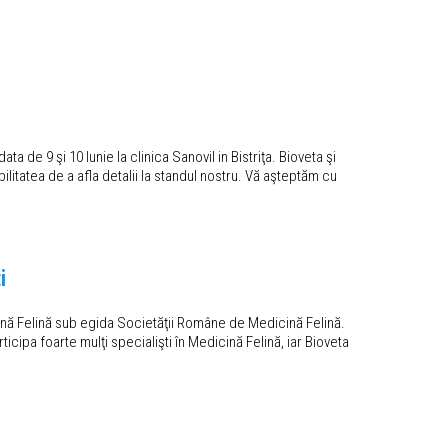
a de 9 şi 10 Iunie la clinica Sanovil in Bistriţa. Bioveta şi
itatea de a afla detalii la standul nostru. Vă aşteptăm cu
i
cină Felină sub egida Societăţii Române de Medicină Felină.
icipa foarte mulţi specialişti în Medicină Felină, iar Bioveta