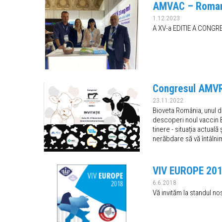
AMVAC – Roman
1.12.2023
A XV-a EDITIE A CONG
Congresul AMVR 
23.11.2022
Bioveta România, unul di
descoperi noul vaccin B
tinere - situația actual
nerăbdare să vă întâlni
VIV EUROPE 20
6.6.2018
Vă invităm la standul no