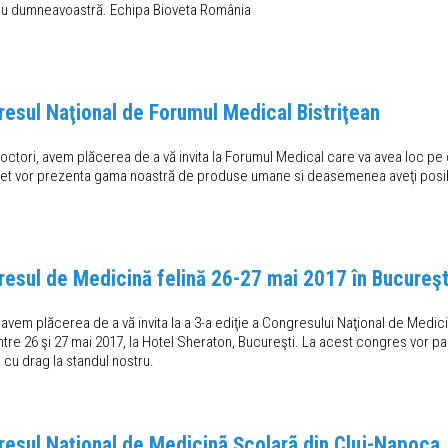
 cu dumneavoastră. Echipa Bioveta România
gresul Naţional de Forumul Medical Bistriţean
Doctori, avem plăcerea de a vă invita la Forumul Medical care va avea loc pe dat
riVet vor prezenta gama noastră de produse umane si deasemenea aveţi posibil
gresul de Medicină felină 26-27 mai 2017 în Bucureşt
, avem plăcerea de a vă invita la a 3-a ediţie a Congresului Naţional de Medi
tre 26 şi 27 mai 2017, la Hotel Sheraton, Bucureşti. La acest congres vor part
 cu drag la standul nostru.
gresul Naţional de Medicinã Şcolarã din Cluj-Napoca