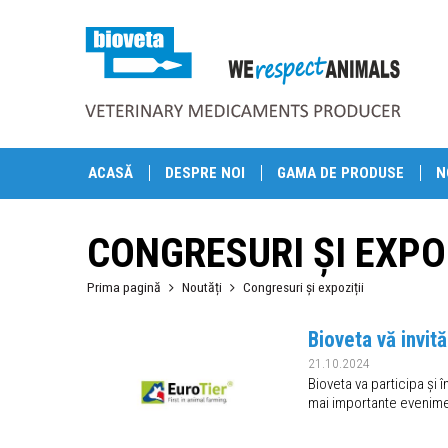
ACASĂ
DESPRE NOI
GAMA DE PRODUSE
N
CONGRESURI ȘI EXPOZ
Prima pagină
Noutăți
Congresuri și expoziții
Bioveta vă invit
21.10.2024
Bioveta va participa și 
mai importante eveniment