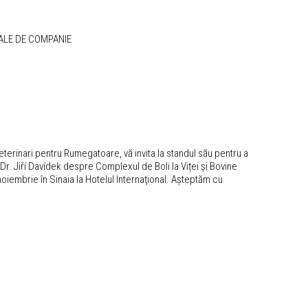
MALE DE COMPANIE
Veterinari pentru Rumegatoare, vă invita la standul său pentru a
r. Jiří Davídek despre Complexul de Boli la Viței și Bovine
noiembrie în Sinaia la Hotelul Internaţional. Așteptăm cu