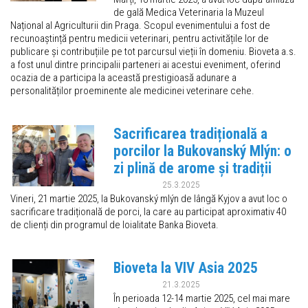
de gală Medica Veterinaria la Muzeul
Național al Agriculturii din Praga. Scopul evenimentului a fost de
recunoaștință pentru medicii veterinari, pentru activitățile lor de
publicare și contribuțiile pe tot parcursul vieții în domeniu. Bioveta a.s.
a fost unul dintre principalii parteneri ai acestui eveniment, oferind
ocazia de a participa la această prestigioasă adunare a
personalităților proeminente ale medicinei veterinare cehe.
Sacrificarea tradițională a
porcilor la Bukovanský Mlýn: o
zi plină de arome și tradiții
25.3.2025
Vineri, 21 martie 2025, la Bukovanský mlýn de lângă Kyjov a avut loc o
sacrificare tradițională de porci, la care au participat aproximativ 40
de clienți din programul de loialitate Banka Bioveta.
Bioveta la VIV Asia 2025
21.3.2025
În perioada 12-14 martie 2025, cel mai mare