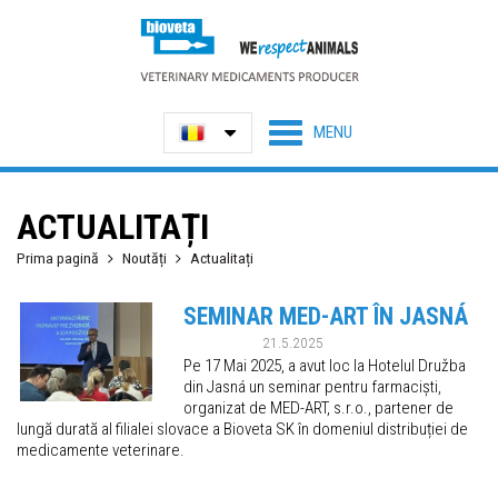
ACTUALITAȚI
Prima pagină
Noutăți
Actualitați
SEMINAR MED-ART ÎN JASNÁ
21.5.2025
Pe 17 Mai 2025, a avut loc la Hotelul Družba
din Jasná un seminar pentru farmaciști,
organizat de MED-ART, s.r.o., partener de
lungă durată al filialei slovace a Bioveta SK în domeniul distribuției de
medicamente veterinare.