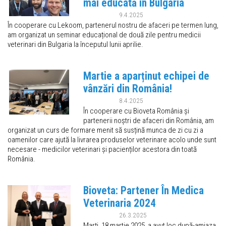
mai educată în Bulgaria
9.4.2025
În cooperare cu Lekoom, partenerul nostru de afaceri pe termen lung,
am organizat un seminar educațional de două zile pentru medicii
veterinari din Bulgaria la începutul lunii aprilie.
Martie a aparținut echipei de
vânzări din România!
8.4.2025
În cooperare cu Bioveta România și
partenerii noștri de afaceri din România, am
organizat un curs de formare menit să susțină munca de zi cu zi a
oamenilor care ajută la livrarea produselor veterinare acolo unde sunt
necesare - medicilor veterinari și pacienților acestora din toată
România.
Bioveta: Partener În Medica
Veterinaria 2024
26.3.2025
Marți, 18 martie 2025, a avut loc după-amiaza