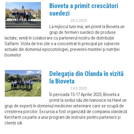
Bioveta a primit crescători
suedezi
20.5.2025
La mijlocul lunii mai, am primit la Bioveta un
grup de fermieri suedezi de produse
lactate, veniți în colaborare cu partenerul nostru de distribuție
Salfarm. Vizita de trei zile s-a concentrat în principal pe subiecte
actuale din domeniul epizootologiei, prevenirii mastitei și nutriției
bovinelor.
Delegația din Olanda în vizită
la Bioveta
19.5.2025
În perioada 15-17 Aprilie 2025, Bioveta a
primit la sediul său din Ivanovice na Hané un
grup de experți în domeniul medicinei veterinare care se ocupă de
creșterea porcilor. Excursia a fost organizată de compania olandeză
Kernfarm ca parte a unui program de instruire pentru partenerii și
clienții săi.