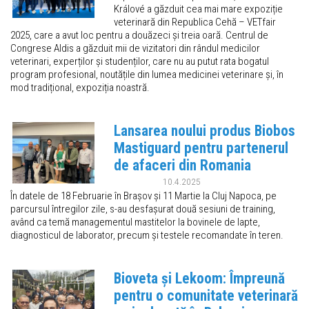
Králové a găzduit cea mai mare expoziție
veterinară din Republica Cehă – VETfair
2025, care a avut loc pentru a douăzeci și treia oară. Centrul de
Congrese Aldis a găzduit mii de vizitatori din rândul medicilor
veterinari, experților și studenților, care nu au putut rata bogatul
program profesional, noutățile din lumea medicinei veterinare și, în
mod tradițional, expoziția noastră.
Lansarea noului produs Biobos
Mastiguard pentru partenerul
de afaceri din Romania
10.4.2025
În datele de 18 Februarie în Brașov și 11 Martie la Cluj Napoca, pe
parcursul întregilor zile, s-au desfașurat două sesiuni de training,
având ca temă managementul mastitelor la bovinele de lapte,
diagnosticul de laborator, precum și testele recomandate în teren.
Bioveta și Lekoom: Împreună
pentru o comunitate veterinară