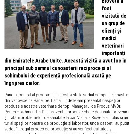
Bioveta a
fost
vizitată de
un grup de
clienți și
medici
veterinari
importanți
din Emiratele Arabe Unite. Această vizită a avut loc în
principal sub semnul cunoașterii reciproce și al
schimbului de experiență profesională axată pe
îngrijirea cailor.
Punctul central al programului a fost vizita la sediul companiei noastre
din Ivanovice na Hané, pe 19 mai, unde le-am prezentat oaspeților
produsele noastre veterinare de top. Managerul de Produs MVDr.
Ronen Hoikhman, Ph.D. a prezentat produse cheie destinate prevenirii
și tratării problemelor de sănătate la cai. Vizita la Bioveta a inclus și un
tur al spațiilor noastre de producție și laborator, unde oaspeții au putut
vedea întregul proces de producție și au verificat calitatea și