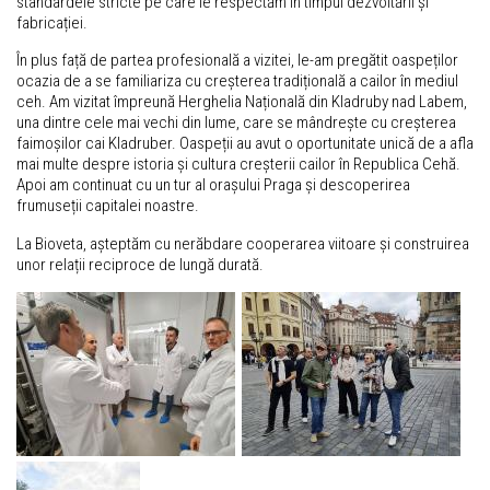
standardele stricte pe care le respectăm în timpul dezvoltării și
fabricației.
În plus față de partea profesională a vizitei, le-am pregătit oaspeților
ocazia de a se familiariza cu creșterea tradițională a cailor în mediul
ceh. Am vizitat împreună Herghelia Națională din Kladruby nad Labem,
una dintre cele mai vechi din lume, care se mândrește cu creșterea
faimoșilor cai Kladruber. Oaspeții au avut o oportunitate unică de a afla
mai multe despre istoria și cultura creșterii cailor în Republica Cehă.
Apoi am continuat cu un tur al orașului Praga și descoperirea
frumuseții capitalei noastre.
La Bioveta, așteptăm cu nerăbdare cooperarea viitoare și construirea
unor relații reciproce de lungă durată.