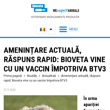
AMENINȚARE ACTUALĂ,
RĂSPUNS RAPID: BIOVETA VINE
CU UN VACCIN ÎMPOTRIVA BTV3
Prima pagină
Noutăți
Actualitați
Amenințare actuală, răspuns
rapid: Bioveta vine cu un vaccin împotriva BTV3
27.9.2024
În urma
apariției