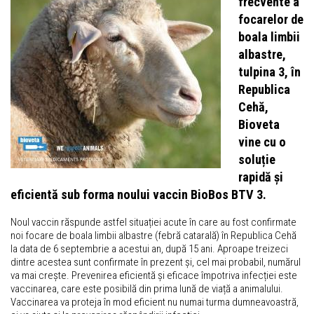
frecvente a
focarelor de
boala limbii
albastre,
tulpina 3, în
Republica
Cehă,
Bioveta
vine cu o
soluție
rapidă și
eficientă sub forma noului vaccin BioBos BTV 3.
Noul vaccin răspunde astfel situației acute în care au fost confirmate
noi focare de boala limbii albastre (febră catarală) în Republica Cehă
la data de 6 septembrie a acestui an, după 15 ani. Aproape treizeci
dintre acestea sunt confirmate în prezent și, cel mai probabil, numărul
va mai crește. Prevenirea eficientă și eficace împotriva infecției este
vaccinarea, care este posibilă din prima lună de viață a animalului.
Vaccinarea va proteja în mod eficient nu numai turma dumneavoastră,