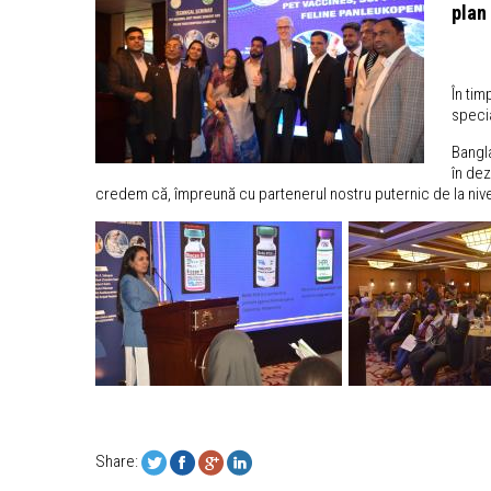
plan
În tim
specia
Bangla
în dez
credem că, împreună cu partenerul nostru puternic de la nivel 
Share: