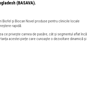
Bangladesh (BASAVA).
ri Biofel și Biocan Novel produse pentru clinicile locale
creștere rapidă.
ea ce privește carnea de pasăre, cât și segmentul aflat încă
ortanța acestei piețe care cunoaște o dezvoltare dinamică și