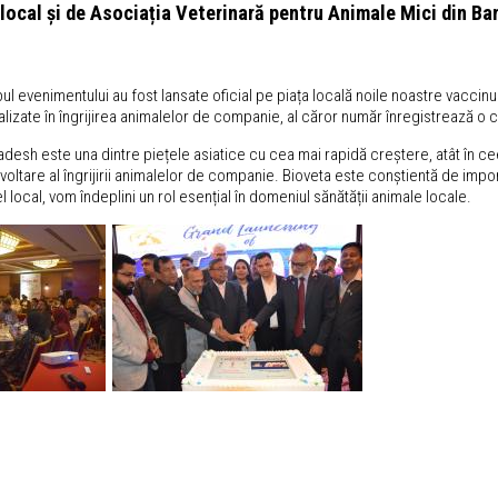
 local și de Asociația Veterinară pentru Animale Mici din 
pul evenimentului au fost lansate oficial pe piața locală noile noastre vaccinu
lizate în îngrijirea animalelor de companie, al căror număr înregistrează o 
desh este una dintre piețele asiatice cu cea mai rapidă creștere, atât în ce
voltare al îngrijirii animalelor de companie. Bioveta este conștientă de imp
local, vom îndeplini un rol esențial în domeniul sănătății animale locale.