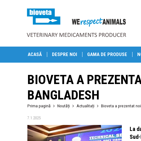
ACASĂ
DESPRE NOI
GAMA DE PRODUSE
N
BIOVETA A PREZENTA
BANGLADESH
Prima pagină
Noutăți
Actualitați
Bioveta a prezentat no
7.1.2025
La d
Sud-