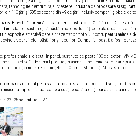
-a cincea ediție a târgului și-a confirmat poziția de întâlnire internațională 
nară, tehnologiile pentru furaje, creștere, industria de procesare și siguran
tori din 110 țări și 505 expozanți din 49 de țări, inclusiv companii globale de 
iparea Bioveta, împreună cu partenerul nostru local Gulf Drug LLC, ne-a oferit
idăm relațiile existente, să căutăm noi oportunități de piață și să prezentăm
it o expoziție atractivă care a prezentat portofoliul nostru pentru animale 
inelor, porcinelor, păsărilor și iepurilor. Compania noastră a fost reprezenta
 profesionale și discuții în panel, susținute de peste 130 de lectori. VIV M
mpaniile active în domeniul producției animale, medicinei veterinare și al a
idarea poziției noastre pe piețele din Orientul Mijlociu și Africa și o oportun
torilor care au trecut pe la standul nostru și au participat la discuții profe
m misiunea împreună - aceea de a susține sănătatea și bunăstarea animalelor 
ioada 23–25 noiembrie 2027.