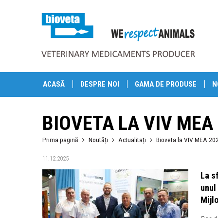
ACASĂ
DESPRE NOI
GAMA DE PRODUSE
N
BIOVETA LA VIV MEA 
Prima pagină
Noutăți
Actualitați
Bioveta la VIV MEA 20
11.12.2025
La s
unul
Mijlo