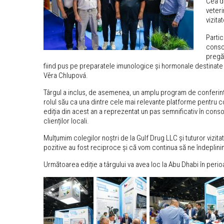
Cea de
veteri
vizita
Partic
consol
pregăt
fiind pus pe preparatele imunologice și hormonale destinate bov
Věra Chlupová.
Târgul a inclus, de asemenea, un amplu program de conferințe
rolul său ca una dintre cele mai relevante platforme pentru co
ediția din acest an a reprezentat un pas semnificativ în consol
clienților locali.
Mulțumim colegilor noștri de la Gulf Drug LLC și tuturor vizita
pozitive au fost reciproce și că vom continua să ne îndeplini
Următoarea ediție a târgului va avea loc la Abu Dhabi în per