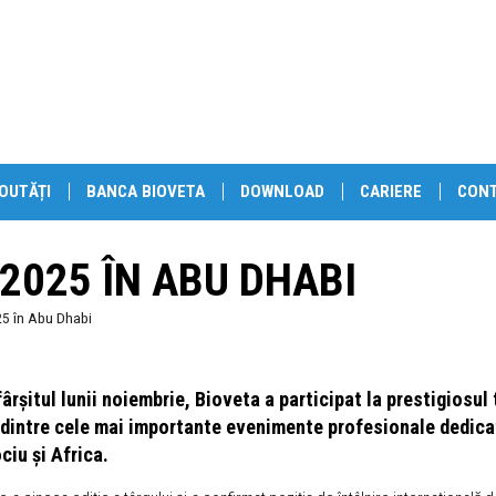
OUTĂȚI
BANCA BIOVETA
DOWNLOAD
CARIERE
CON
2025 ÎN ABU DHABI
25 în Abu Dhabi
fârșitul lunii noiembrie, Bioveta a participat la prestigiosu
 dintre cele mai importante evenimente profesionale dedicat
ciu și Africa.