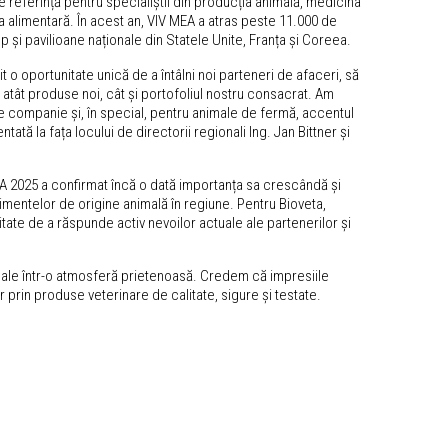
de referință pentru specialiștii din producția animală, medicina
ța alimentară. În acest an, VIV MEA a atras peste 11.000 de
top și pavilioane naționale din Statele Unite, Franța și Coreea.
 o oportunitate unică de a întâlni noi parteneri de afaceri, să
 atât produse noi, cât și portofoliul nostru consacrat. Am
de companie și, în special, pentru animale de fermă, accentul
tă la fața locului de directorii regionali Ing. Jan Bittner și
EA 2025 a confirmat încă o dată importanța sa crescândă și
limentelor de origine animală în regiune. Pentru Bioveta,
itate de a răspunde activ nevoilor actuale ale partenerilor și
sionale într-o atmosferă prietenoasă. Credem că impresiile
prin produse veterinare de calitate, sigure și testate.