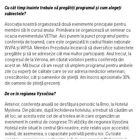
Cu cât timp înainte trebuie să pregătiți programul și cum alegeți
subiectele?
Asociația noastră organizează două evenimente principale pentru
membrii săi în cursul anului. Primăvara se organizează un seminar cu
ocazia evenimentului VETfair. Aici punem la punct programul pentru
conferința de toamnă, care este organizată în cadrul filialei naționale
WVPA și WPSA. Membrii Prezidiului încearcă să diversifice subiectele
pregătite și să se adreseze cât mai multor participanți. Anul trecut, la
congresul de la Verona, am căutat vorbitori pentru conferința din
acest an. Mă bucur că am reușit să umplem programul pentru ambele
zile cu experți de calitate care se vor adresa medicilor veterinari,
crescătorilor, cât și oamenilor de știință. Am înscris aproximativ 30%
din oamenii de știință prezenți.
De ce în regiunea Vysočina?
Anterior, conferința anuală se desfășura periodic la Brno, la Hotelul
Myslivna. Din păcate, după închiderea hotelului, a trebuit să căutăm un
alt loc, iar acesta este cel de-al treilea an în care organizăm un
eveniment în centrul de congrese Tři věžičky din regiunea Vysočina.
Hotelul este situat în centrul țării noastre, este relativ ușor accesibil,
având, de asemenea, o capacitate potrivită pentru noi. Cu toate