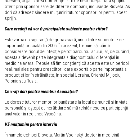
acestea, organizarea conferinței ar fi de neconceput fără sprijinul
oferit prin sponsorizare de diferite companii, inclusiv de Bioveta. Aș
dori să adresez sincere mulțumiri tuturor sponsorilor pentru acest
sprijin.
Care credeți că vor fi principalele subiecte pentru viitor?
Este vorba cu siguranță de gripa aviară, unul dintre subiectele de
importanță crucială din 2006. În prezent, trebuie să luăm în
considerare riscul de infecție pe tot parcursul anului, iar, de curând,
acesta a devenit parte integrantă a diagnosticului diferențial în
medicina aviară. Trebuie să fim conștienți că acesta este un pericol
real, mai ales pentru crescătorii care exportă o parte importantă a
producției lor în străinătate, în special Ucraina, Orientul Mijlociu,
Polonia sau Rusia.
Ce v-ați dori pentru membrii Asociației?
Le doresc tuturor membrilor bunăstare la locul de muncă și în viața
personală și aștept cu nerăbdare să mă reîntâlnesc cu participanții
anul viitor în regiunea Vysočina.
Vă mulțumim pentru interviu
.
În numele echipei Bioveta, Martin Vodinský, doctor în medicină