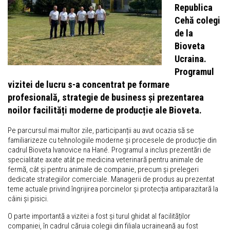
Republica
Cehă colegi
de la
Bioveta
Ucraina.
Programul
vizitei de lucru s-a concentrat pe formare
profesională, strategie de business și prezentarea
noilor facilități moderne de producție ale Bioveta.
Pe parcursul mai multor zile, participanții au avut ocazia să se
familiarizeze cu tehnologiile moderne și procesele de producție din
cadrul Bioveta Ivanovice na Hané. Programul a inclus prezentări de
specialitate axate atât pe medicina veterinară pentru animale de
fermă, cât și pentru animale de companie, precum și prelegeri
dedicate strategiilor comerciale. Managerii de produs au prezentat
teme actuale privind îngrijirea porcinelor și protecția antiparazitară la
câini și pisici.
O parte importantă a vizitei a fost și turul ghidat al facilităților
companiei, în cadrul căruia colegii din filiala ucraineană au fost