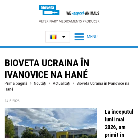
BIOVETA UCRAINA ÎN
IVANOVICE NA HANÉ
Prima pagină
Noutăți
Actualitați
Bioveta Ucraina în Ivanovice na
Hané
14.5.2026
La începutul
lunii mai
2026, am
primit în