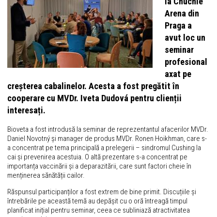
la Chuchle
Arena din
Praga a
avut loc un
seminar
profesional
axat pe
creșterea cabalinelor. Acesta a fost pregătit în
cooperare cu MVDr. Iveta Dudová pentru clienții
interesați.
Bioveta a fost introdusă la seminar de reprezentantul afacerilor MVDr.
Daniel Novotný și manager de produs MVDr. Ronen Hoikhman, care s-
a concentrat pe tema principală a prelegerii – sindromul Cushing la
cai și prevenirea acestuia. O altă prezentare s-a concentrat pe
importanța vaccinării și a deparazitării, care sunt factori cheie în
menținerea sănătății cailor.
Răspunsul participanților a fost extrem de bine primit. Discuțiile și
întrebările pe această temă au depășit cu o oră întreagă timpul
planificat inițial pentru seminar, ceea ce subliniază atractivitatea