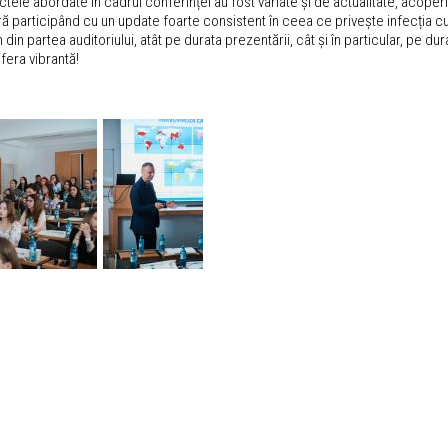
tele abordate în cadrul conferinței au fost variate și de actualitate, acoper
ă participând cu un update foarte consistent în ceea ce privește infecția cu 
din partea auditoriului, atât pe durata prezentării, cât și în particular, pe 
fera vibrantă!