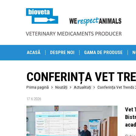
ACASĂ
DESPRE NOI
GAMA DE PRODUSE
N
CONFERINȚA VET TRE
Prima pagină
Noutăți
Actualitați
Conferința Vet Trends 
17.6.2026
Vet 
Bist
acad