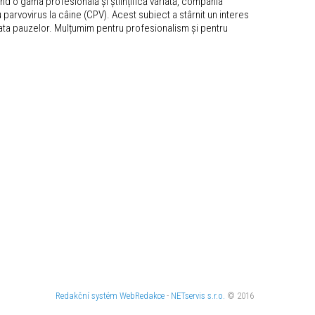
ind o gama profesională și științifică variată, compania
parvovirus la câine (CPV). Acest subiect a stârnit un interes
durata pauzelor. Mulțumim pentru profesionalism și pentru
Redakční systém
WebRedakce
-
NETservis s.r.o.
© 2016