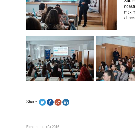
Subiec
noastr
maxim 
atmos
Share:
Bioveta, a.s. (C) 2016