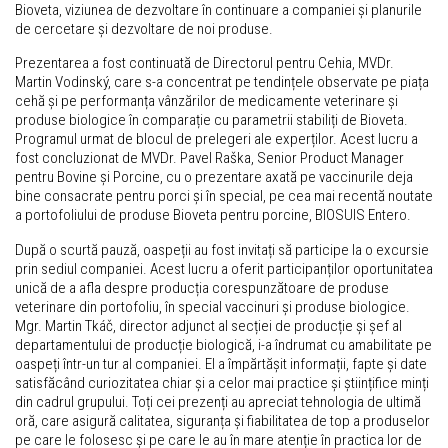
Bioveta, viziunea de dezvoltare în continuare a companiei și planurile
de cercetare și dezvoltare de noi produse.
Prezentarea a fost continuată de Directorul pentru Cehia, MVDr.
Martin Vodinský, care s-a concentrat pe tendințele observate pe piața
cehă și pe performanța vânzărilor de medicamente veterinare și
produse biologice în comparație cu parametrii stabiliți de Bioveta.
Programul urmat de blocul de prelegeri ale experților. Acest lucru a
fost concluzionat de MVDr. Pavel Raška, Senior Product Manager
pentru Bovine și Porcine, cu o prezentare axată pe vaccinurile deja
bine consacrate pentru porci și în special, pe cea mai recentă noutate
a portofoliului de produse Bioveta pentru porcine, BIOSUIS Entero.
După o scurtă pauză, oaspeții au fost invitați să participe la o excursie
prin sediul companiei. Acest lucru a oferit participanților oportunitatea
unică de a afla despre producția corespunzătoare de produse
veterinare din portofoliu, în special vaccinuri și produse biologice.
Mgr. Martin Tkáč, director adjunct al secției de producție și șef al
departamentului de producție biologică, i-a îndrumat cu amabilitate pe
oaspeți într-un tur al companiei. El a împărtășit informații, fapte și date
satisfăcând curiozitatea chiar și a celor mai practice și științifice minți
din cadrul grupului. Toți cei prezenți au apreciat tehnologia de ultimă
oră, care asigură calitatea, siguranța și fiabilitatea de top a produselor
pe care le folosesc și pe care le au în mare atenție în practica lor de