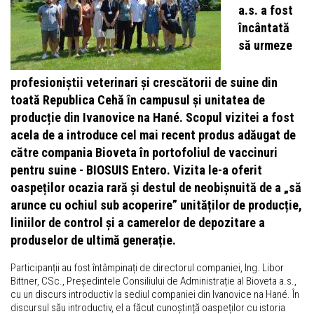
a.s. a fost
încântată
să urmeze
profesioniștii veterinari și crescătorii de suine din
toată Republica Cehă în campusul și unitatea de
producție din Ivanovice na Hané. Scopul vizitei a fost
acela de a introduce cel mai recent produs adăugat de
către compania Bioveta în portofoliul de vaccinuri
pentru suine - BIOSUIS Entero. Vizita le-a oferit
oaspeților ocazia rară și destul de neobișnuită de a „să
arunce cu ochiul sub acoperire” unităților de producție,
liniilor de control și a camerelor de depozitare a
produselor de ultimă generație.
Participanții au fost întâmpinați de directorul companiei, Ing. Libor
Bittner, CSc., Președintele Consiliului de Administrație al Bioveta a.s.,
cu un discurs introductiv la sediul companiei din Ivanovice na Hané. În
discursul său introductiv, el a făcut cunoștință oaspeților cu istoria