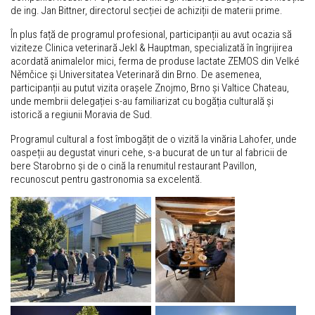
de ing. Jan Bittner, directorul secției de achiziții de materii prime.
În plus față de programul profesional, participanții au avut ocazia să
viziteze Clinica veterinară Jekl & Hauptman, specializată în îngrijirea
acordată animalelor mici, ferma de produse lactate ZEMOS din Velké
Němčice și Universitatea Veterinară din Brno. De asemenea,
participanții au putut vizita orașele Znojmo, Brno și Valtice Chateau,
unde membrii delegației s-au familiarizat cu bogăția culturală și
istorică a regiunii Moravia de Sud.
Programul cultural a fost îmbogățit de o vizită la vinăria Lahofer, unde
oaspeții au degustat vinuri cehe, s-a bucurat de un tur al fabricii de
bere Starobrno și de o cină la renumitul restaurant Pavillon,
recunoscut pentru gastronomia sa excelentă.