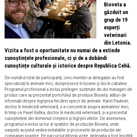
Bioveta a
găzduit un
grup de 19
experți
veterinari
din Letonia.
Vizita a fost o oportunitate nu numai de a extinde
cunoștințele profesionale, ci și de a dobândi
cunoștințe culturale și istorice despre Republica Cehă.
Din numărul total de participanți, cinci membri ai delegației au fost
specializați în animale mici, doisprezece în bovine și doi în cabaline.
Programul profesional a inclus prelegeri susținute de doi manageri de
produs care au prezentat portofoliul de produse Bioveta, alături de
informații despre îngrijirea fiecărei specii de animale. Karel Paukner,
doctor în medicină veterinară, s-a concentrat asupra animalelor mici,
în timp ce Pavel Raška, doctor în medicină veterinară, și-a prezentat
cunoștințele din domeniul creșterii și îngrijirii vitelor. De asemenea,
programul a inclus un tur al spațiilor de producție Bioveta, unde
oaspeții au putut vedea instalațiile și procesele de producție ale
companiei noastre. Pe parcursul întregii vizite, delegația a fost însoțită