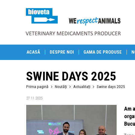
ACASĂ
DESPRE NOI
GAMA DE PRODUSE
N
SWINE DAYS 2025
Prima pagină
Noutăți
Actualitați
Swine days 2025
27.11.2025
Am a
orga
Bucu