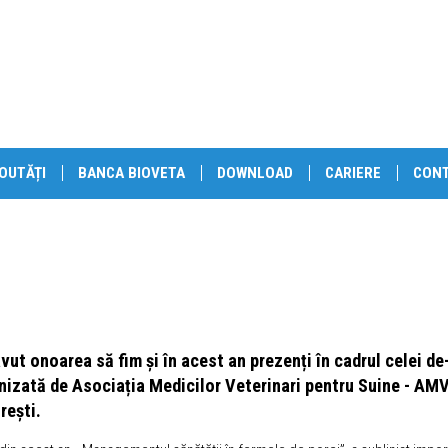
OUTĂȚI
BANCA BIOVETA
DOWNLOAD
CARIERE
CON
vut onoarea să fim și în acest an prezenți în cadrul celei de
nizată de Asociația Medicilor Veterinari pentru Suine - AM
rești.