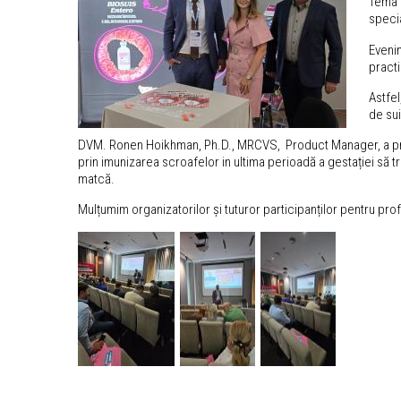
Tema d
specia
Evenim
practi
Astfel
de sui
DVM. Ronen Hoikhman, Ph.D., MRCVS, Product Manager, a preze
prin imunizarea scroafelor in ultima perioadă a gestației să tr
matcă.
Mulțumim organizatorilor și tuturor participanților pentru pr