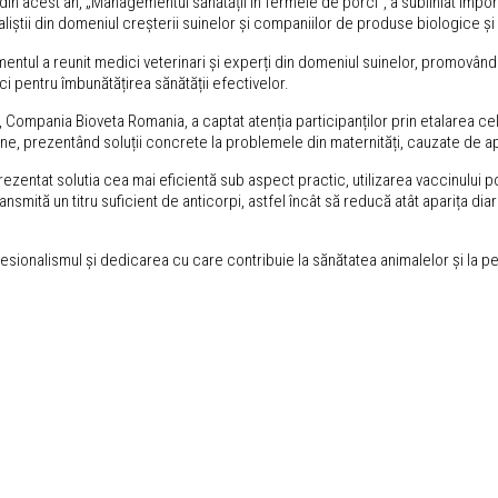
in acest an, „Managementul sănătății în fermele de porci”, a subliniat importa
liștii din domeniul creșterii suinelor și companiilor de produse biologice 
entul a reunit medici veterinari și experți din domeniul suinelor, promovând 
ci pentru îmbunătățirea sănătății efectivelor.
, Compania Bioveta Romania, a captat atenția participanților prin etalarea ce
ne, prezentând soluții concrete la problemele din maternități, cauzate de apa
ntat solutia cea mai eficientă sub aspect practic, utilizarea vaccinului p
ansmită un titru suficient de anticorpi, astfel încât să reducă atât aparița dia
ofesionalismul și dedicarea cu care contribuie la sănătatea animalelor și la